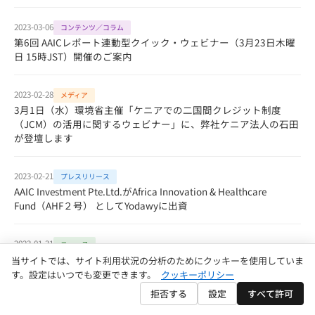
2023-03-06
コンテンツ／コラム
第6回 AAICレポート連動型クイック・ウェビナー（3月23日木曜
日 15時JST）開催のご案内
2023-02-28
メディア
3月1日（水）環境省主催「ケニアでの二国間クレジット制度
（JCM）の活用に関するウェビナー」に、弊社ケニア法人の石田
が登壇します
2023-02-21
プレスリリース
AAIC Investment Pte.Ltd.がAfrica Innovation & Healthcare
Fund（AHF２号） としてYodawyに出資
2023-01-31
ニュース
【重要】 Twitterにおける弊社幹部の「なりすまし」について
当サイトでは、サイト利用状況の分析のためにクッキーを使用していま
す。設定はいつでも変更できます。
クッキーポリシー
拒否する
設定
すべて許可
2023-01-25
メディア
2月3日（金）JICA共催の東欧・セルビアICT系スタートアップ