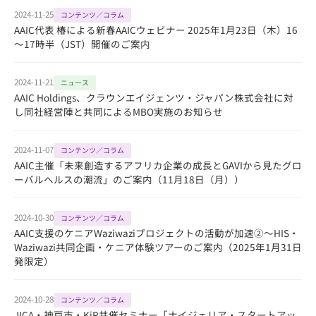
2024-11-25
コンテンツ／コラム
AAIC代表 椿による新春AAICウェビナー 2025年1月23日（木）16
～17時半（JST）開催のご案内
2024-11-21
ニュース
AAIC Holdings、クラウンエイジェンツ・ジャパン株式会社に対
し同社経営陣と共同によるMBO実施のお知らせ
2024-11-07
コンテンツ／コラム
AAIC主催「未来創造するアフリカ企業の成長とGAVIから見たグロ
ーバルヘルスの潮流」のご案内（11月18日（月））
2024-10-30
コンテンツ／コラム
AAIC支援のケニアWaziwaziプロジェクトの活動が加速②～HIS・
Waziwazi共同企画・ケニア体験ツアーのご案内（2025年1月31日
発限定）
2024-10-28
コンテンツ／コラム
JICA・神戸市・KiP共催セミナー「ナイジェリア・スタートアッ