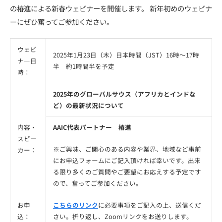
の椿進による新春ウェビナーを開催します。 新年初めのウェビナ
ーにぜひ奮ってご参加ください。
ウェビ
2025年1月23日（木）日本時間（JST）16時〜17時
ナ―日
半 約1時間半を予定
時：
2025年のグローバルサウス（アフリカとインドな
ど）の最新状況について
内容・
AAIC代表パートナー 椿進
スピー
※ご興味、ご関心のある内容や業界、地域など事前
カー：
にお申込フォームにご記入頂ければ幸いです。出来
る限り多くのご質問やご要望にお応えする予定です
ので、奮ってご参加ください。
お申
こちらのリンク
に必要事項をご記入の上、送信くだ
込：
さい。折り返し、Zoomリンクをお送りします。