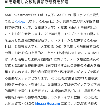
AIを活用した放射線診断研究を加速
AAIC Investment Pte. Ltd.（以下、AAIC）の1号ファンド出資先
である
Rology
（以下、Rology社）が、兵庫県立大学大学院情報
科学研究科（以下、兵庫県立大学）と覚書（MoU）を締結した
ことをお知らせ致します。 2025年5月、エジプト・カイロ発のAI
を活用した遠隔放射線診断プラットフォームを提供するRology
社は、兵庫県立大学と、人工知能（AI）を活用した放射線診断の
分野における協力を目的としたMoUを締結しました。 このMoU
は、AIを活用した医療用画像解析において、データ駆動型研究の
促進と革新的な技術開発を共同で目指すための連携の枠組みを構
築するものです。最先端の学術研究と臨床適用のギャップを埋め
る重要なステップとなります。Rology社は匿名化された蓄積放
射線データセットを提供し、兵庫県立大学は研究インフラと学術
的専門性を提供する予定です。 本締結の署名式には、兵庫県立大
学情報科学科の藤原義久教授、ラシド・イサム教授、Rology社
共同出資者・CBOの
Moaaz Hossam
に加え、JICA関西所長の