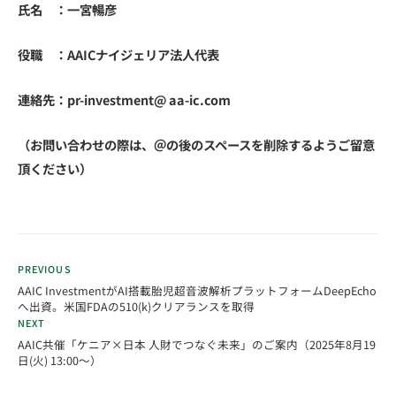
氏名 ：一宮暢彦
役職 ：AAICナイジェリア法人代表
連絡先：pr-investment@ aa-ic.com
（お問い合わせの際は、＠の後のスペースを削除するようご留意
頂ください）
PREVIOUS
AAIC InvestmentがAI搭載胎児超音波解析プラットフォームDeepEcho
へ出資。米国FDAの510(k)クリアランスを取得
NEXT
AAIC共催「ケニア×日本 人財でつなぐ未来」のご案内（2025年8月19
日(火) 13:00～）