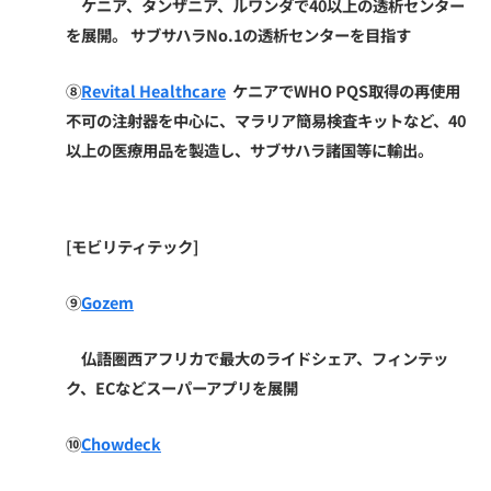
ケニア、タンザニア、ルワンダで40以上の透析センター
を展開。 サブサハラNo.1の透析センターを目指す
⑧
Revital Healthcare
ケニアでWHO PQS取得の再使用
不可の注射器を中心に、マラリア簡易検査キットなど、40
以上の医療用品を製造し、サブサハラ諸国等に輸出。
[モビリティテック]
⑨
Gozem
仏語圏西アフリカで最大のライドシェア、フィンテッ
ク、ECなどスーパーアプリを展開
⑩
Chowdeck