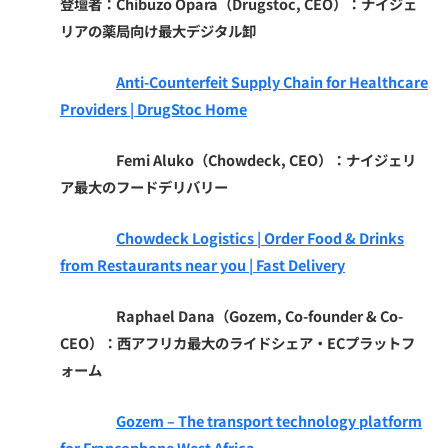
登壇者：Chibuzo Opara（Drugstoc, CEO）
：ナイジェ
リアの薬局向け最大デジタル卸
Anti-Counterfeit Supply Chain for Healthcare
Providers | DrugStoc Home
Femi Aluko（Chowdeck, CEO）
：ナイジェリ
ア最大のフードデリバリー
Chowdeck Logistics | Order Food & Drinks
from Restaurants near you | Fast Delivery
Raphael Dana（Gozem, Co-founder & Co-
CEO）
：西アフリカ最大のライドシェア・ECプラットフ
ォーム
Gozem – The transport technology platform
for Francophone West Africa.