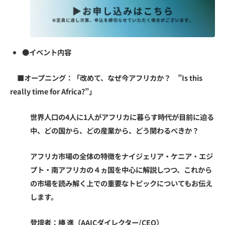
●イベント内容
■オープニング：「改めて、なぜ今アフリカか？ ”Is this
really time for Africa?”」
世界人口の4人に1人がアフリカに暮らす時代が目前に迫る
中、どの国から、どの産業から、どう関わるべきか？
アフリカ市場の全体の特徴をナイジェリア・ケニア・エジ
プト・南アフリカの４ヵ国を中心に解説しつつ、これから
の市場を読み解く上での重要なトピックについてもお伝え
します。
登壇者：椿 進（AAICダイレクター/CEO）