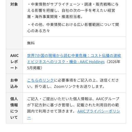
対象
・中東情勢がサプライチェーン・調達・販売戦略に与
える影響を把握し、自社の次の一手を考えたい経営
層・海外事業開発・推進担当者。
・その他、中東情勢における広い影響範囲について関
心のある方々
無料
AAIC
世界7か国の現場から読む中東危機：コスト伝播の波紋
レポ
とビジネスへのリスク・機会 - AAIC Holdings
（2026年
ート
5月掲載）
お申
こちらのリンク
に必要事項をご記入の上、送信くださ
込み
い。折り返し、Zoomリンクをお送りします。
個人
ご記入・ご提出いただいた個人情報は、AAICグループ
情報
が下記方針に基づき管理し、記載された利用目的の範
につ
囲内で利用させて頂きます。
AAICプライバシーポリシ
いて
ー