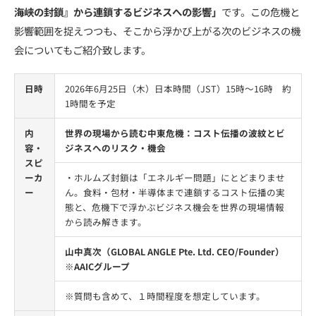
海峡の封鎖』から連鎖するビジネスへの影響」
です。この危機と
影響範囲を捉えつつも、そこから浮かび上がる次のビジネスの機
会についてもご紹介致します。
日時
2026年6月25日（木）日本時間（JST）15時〜16時 約
1時間を予定
内
世界の現場から読む中東危機：コスト伝播の波紋とビ
容・
ジネスへのリスク・機会
スピ
ーカ
・ホルムズ封鎖は「エネルギー問題」にとどまりませ
ー
ん。食料・包材・半導体まで連鎖するコスト伝播の実
態と、危機下で浮かぶビジネス機会を世界の現場情報
から読み解きます。
山中真次（GLOBAL ANGLE Pte. Ltd. CEO/Founder）
※AAICグループ
※質問も含めて、１時間程度を想定しています。