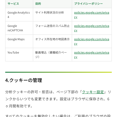
サービス
目的
プライバシーポリシー
Google Analytics
サイト利用状況の分析
policies.google.com/priva
4
cy
Google
フォーム送信のスパム防止
policies.google.com/priva
reCAPTCHA
cy
Google Maps
オフィス所在地の地図表示
policies.google.com/priva
cy
YouTube
動画埋込（書籍紹介ペー
policies.google.com/priva
ジ）
cy
4.クッキーの管理
分析クッキーの許可・拒否は、ページ下部の「
クッキー設定
」リ
ンクからいつでも変更できます。設定はブラウザに保存され、6
ヶ月間有効です。
すべてのクッキーを無効化したい場合は、ご利用のブラウザの設