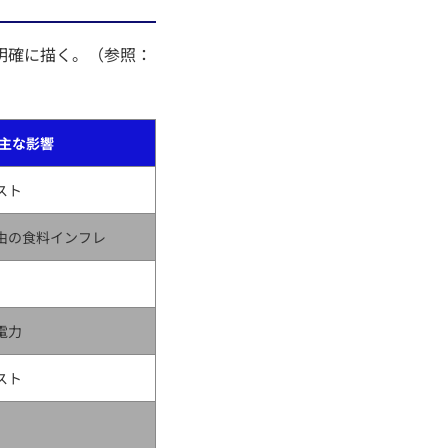
を明確に描く。（参照：
主な影響
スト
由の食料インフレ
電力
スト