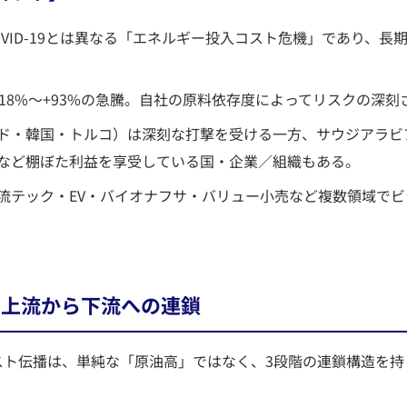
OVID-19とは異なる「エネルギー投入コスト危機」であり、長
+18%〜+93%の急騰。自社の原料依存度によってリスクの深
ド・韓国・トルコ）は深刻な打撃を受ける一方、サウジアラビ
など棚ぼた利益を享受している国・企業／組織もある。
流テック・EV・バイオナフサ・バリュー小売など複数領域で
造：上流から下流への連鎖
スト伝播は、単純な「原油高」ではなく、3段階の連鎖構造を持