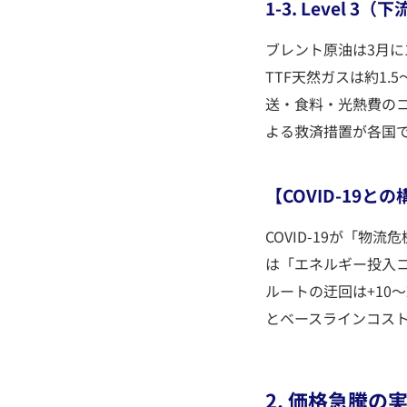
1-3. Level
ブレント原油は3月に
TTF天然ガスは約1.
送・食料・光熱費の
よる救済措置が各国
【COVID-19と
COVID-19が「
は「エネルギー投入
ルートの迂回は+10
とベースラインコス
2. 価格急騰の