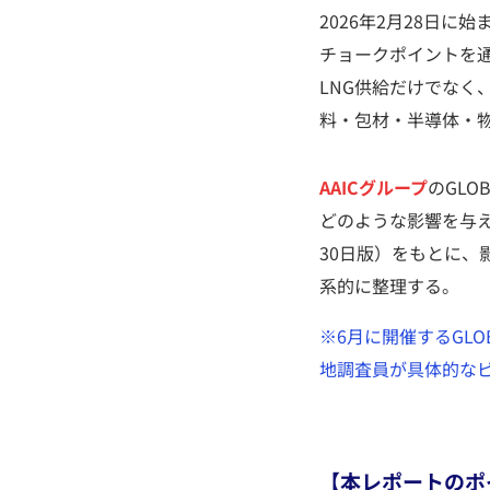
2026年2月28日
チョークポイントを
LNG供給だけでな
料・包材・半導体・
AAICグループ
のGLO
どのような影響を与え
30日版）をもとに
系的に整理する。
※6月に開催するGL
地調査員が具体的な
【本レポートのポ