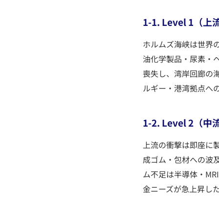
1-1. Level
ホルムズ海峡は世界の
油化学製品・尿素・ヘ
喪失し、湾岸回廊の海
ルギー・港湾拠点へ
1-2. Level
上流の衝撃は即座に製
成ゴム・包材への波
ム不足は半導体・MR
金ニーズが急上昇し