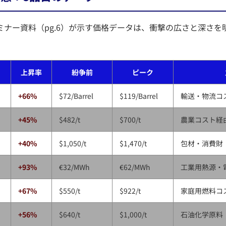
Eのセミナー資料（pg.6）が示す価格データは、衝撃の広さと深さ
上昇率
紛争前
ピーク
+66%
$72/Barrel
$119/Barrel
輸送・物流コ
+45%
$482/t
$700/t
農業コスト経
+40%
$1,050/t
$1,470/t
包材・消費財
+93%
€32/MWh
€62/MWh
工業用熱源・
+67%
$550/t
$922/t
家庭用燃料コ
+56%
$640/t
$1,000/t
石油化学原料