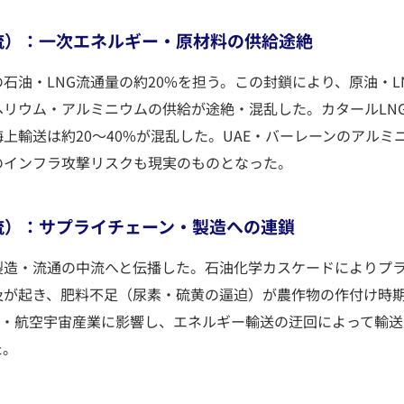
 1（上流）：一次エネルギー・原材料の供給途絶
石油・LNG流通量の約20%を担う。この封鎖により、原油・LN
リウム・アルミニウムの供給が途絶・混乱した。カタールLNG
上輸送は約20〜40%が混乱した。UAE・バーレーンのアルミ
のインフラ攻撃リスクも現実のものとなった。
 2（中流）：サプライチェーン・製造への連鎖
造・流通の中流へと伝播した。石油化学カスケードによりプラ
及が起き、肥料不足（尿素・硫黄の逼迫）が農作物の作付け時
I・航空宇宙産業に影響し、エネルギー輸送の迂回によって輸
た。