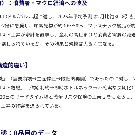
 3（下流）：消費者・マクロ経済への波及
110ドル/バレル超に達し、2026年平均予測は2月比約30%引
5〜2倍に急騰し、尿素先物が約30〜50%、プラスチック樹脂が
コスト上昇が家計を直撃し、金利の高止まりと消費者需要の減
で講じられているが、その効果と規模は大きく異なる。
の構造的違い】
物流危機」（需要崩壊→生産停止→段階的再開）であったのに対し、2
コスト危機」（供給制約→即時ボトルネック→不確実な長期化
〜20日のリードタイム増と戦争リスク保険の上乗せをもたらし
ト上昇の許容を迫られている。
実態：8品目のデータ