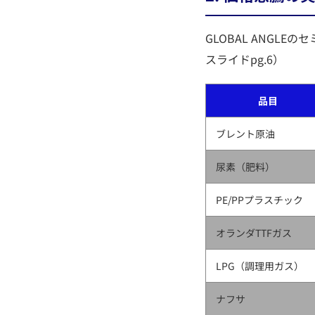
GLOBAL ANGL
スライドpg.6）
品目
ブレント原油
尿素（肥料）
PE/PPプラスチック
オランダTTFガス
LPG（調理用ガス）
ナフサ