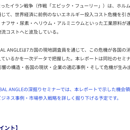
に始まったイラン戦争（作戦「エピック・フューリー」）は、ホル
通じて、世界経済に前例のないエネルギー投入コスト危機を引
く、ナフサ・尿素・ヘリウム・アルミニウムといった工業原料が
物流コストへと波及している。
BAL ANGLEは7カ国の現地調査員を通じて、この危機が各国
ているかを一次データで把握した。本レポートは同社のセミナー
、影響の構造・各国の現状・企業の適応事例・そして危機が生み
OBAL ANGLEの深掘りセミナーでは、本レポートで示した機会
ビジネス事例・市場参入戦略を詳しく掘り下げる予定です。
イント】