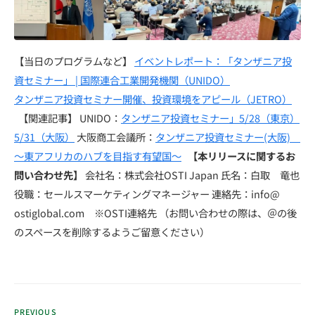
【当日のプログラムなど】
イベントレポート：「タンザニア投
資セミナー」 | 国際連合工業開発機関（UNIDO）
タンザニア投資セミナー開催、投資環境をアピール（JETRO）
【関連記事】 UNIDO：
タンザニア投資セミナー」5/28（東京）
5/31（大阪）
大阪商工会議所：
タンザニア投資セミナー(大阪)
～東アフリカのハブを目指す有望国～
【本リリースに関するお
問い合わせ先】
会社名：株式会社OSTI Japan 氏名：白取 竜也
役職：セールスマーケティングマネージャー 連絡先：info@
ostiglobal.com ※OSTI連絡先 （お問い合わせの際は、＠の後
のスペースを削除するようご留意ください）
PREVIOUS