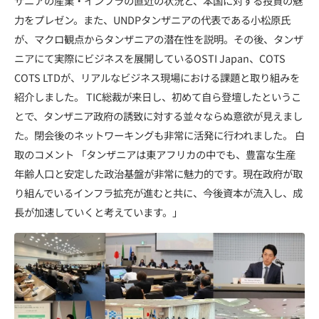
ザニアの産業・インフラの直近の状況と、本国に対する投資の魅
力をプレゼン。また、UNDPタンザニアの代表である小松原氏
が、マクロ観点からタンザニアの潜在性を説明。その後、タンザ
ニアにて実際にビジネスを展開しているOSTI Japan、COTS
COTS LTDが、リアルなビジネス現場における課題と取り組みを
紹介しました。 TIC総裁が来日し、初めて自ら登壇したというこ
とで、タンザニア政府の誘致に対する並々ならぬ意欲が見えまし
た。閉会後のネットワーキングも非常に活発に行われました。 白
取のコメント 「タンザニアは東アフリカの中でも、豊富な生産
年齢人口と安定した政治基盤が非常に魅力的です。現在政府が取
り組んでいるインフラ拡充が進むと共に、今後資本が流入し、成
長が加速していくと考えています。」