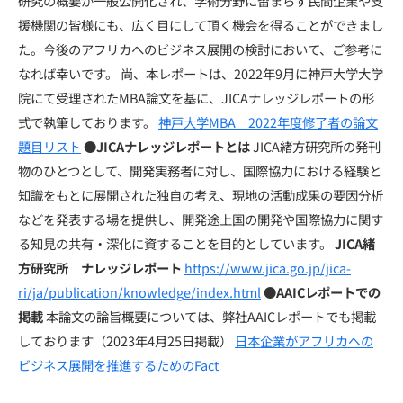
研究の概要が一般公開化され、学術分野に留まらず民間企業や支
援機関の皆様にも、広く目にして頂く機会を得ることができまし
た。今後のアフリカへのビジネス展開の検討において、ご参考に
なれば幸いです。 尚、本レポートは、2022年9月に神戸大学大学
院にて受理されたMBA論文を基に、JICAナレッジレポートの形
式で執筆しております。
神戸大学MBA 2022年度修了者の論文
題目リスト
●JICAナレッジレポートとは
JICA緒方研究所の発刊
物のひとつとして、開発実務者に対し、国際協力における経験と
知識をもとに展開された独自の考え、現地の活動成果の要因分析
などを発表する場を提供し、開発途上国の開発や国際協力に関す
る知見の共有・深化に資することを目的としています。
JICA緒
方研究所 ナレッジレポート
https://www.jica.go.jp/jica-
ri/ja/publication/knowledge/index.html
●AAICレポートでの
掲載
本論文の論旨概要については、弊社AAICレポートでも掲載
しております（2023年4月25日掲載）
日本企業がアフリカへの
ビジネス展開を推進するためのFact