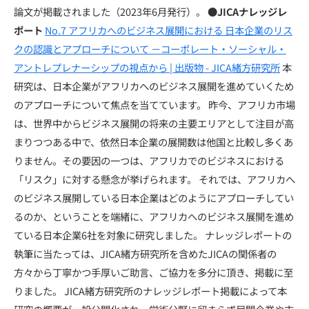
論文が掲載されました（2023年6月発行）。
●JICAナレッジレ
ポート
No.7 アフリカへのビジネス展開における 日本企業のリス
クの認識とアプローチについて －コーポレート・ソーシャル・
アントレプレナーシップの視点から | 出版物 - JICA緒方研究所
本
研究は、日本企業がアフリカへのビジネス展開を進めていくため
のアプローチについて焦点を当てています。 昨今、アフリカ市場
は、世界中からビジネス展開の将来の主要エリアとして注目が高
まりつつある中で、依然日本企業の展開数は他国と比較し多くあ
りません。その要因の一つは、アフリカでのビジネスにおける
「リスク」に対する懸念が挙げられます。 それでは、アフリカへ
のビジネス展開している日本企業はどのようにアプローチしてい
るのか、ということを端緒に、アフリカへのビジネス展開を進め
ている日本企業6社を対象に研究しました。 ナレッジレポートの
執筆に当たっては、JICA緒方研究所を含めたJICAの関係者の
方々から丁寧かつ手厚いご助言、ご協力を多分に頂き、掲載に至
りました。 JICA緒方研究所のナレッジレポート掲載によって本