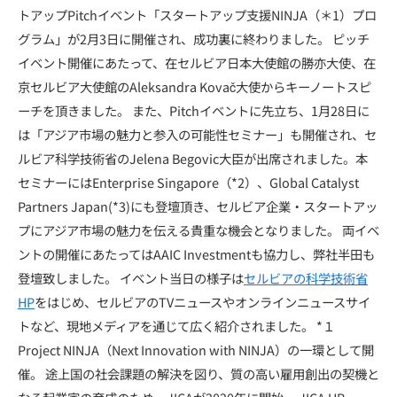
トアップPitchイベント「スタートアップ支援NINJA（＊1）プロ
グラム」が2月3日に開催され、成功裏に終わりました。 ピッチ
イベント開催にあたって、在セルビア日本大使館の勝亦大使、在
京セルビア大使館のAleksandra Kovač大使からキーノートスピ
ーチを頂きました。 また、Pitchイベントに先立ち、1月28日に
は「アジア市場の魅力と参入の可能性セミナー」も開催され、セ
ルビア科学技術省のJelena Begovic大臣が出席されました。本
セミナーにはEnterprise Singapore（*2）、Global Catalyst
Partners Japan(*3)にも登壇頂き、セルビア企業・スタートアッ
プにアジア市場の魅力を伝える貴重な機会となりました。 両イベ
ントの開催にあたってはAAIC Investmentも協力し、弊社半田も
登壇致しました。 イベント当日の様子は
セルビアの科学技術省
HP
をはじめ、セルビアのTVニュースやオンラインニュースサイ
トなど、現地メディアを通じて広く紹介されました。 *１
Project NINJA（Next Innovation with NINJA）の一環として開
催。 途上国の社会課題の解決を図り、質の高い雇用創出の契機と