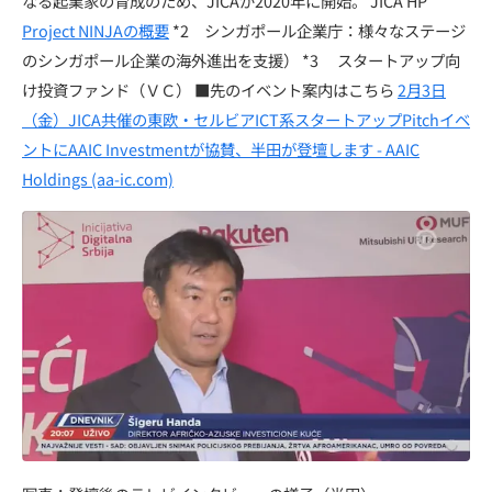
なる起業家の育成のため、JICAが2020年に開始。 JICA HP
Project NINJAの概要
*2 シンガポール企業庁：様々なステージ
のシンガポール企業の海外進出を支援） *3 スタートアップ向
け投資ファンド（ＶＣ） ■先のイベント案内はこちら
2月3日
（金）JICA共催の東欧・セルビアICT系スタートアップPitchイベ
ントにAAIC Investmentが協賛、半田が登壇します - AAIC
Holdings (aa-ic.com)