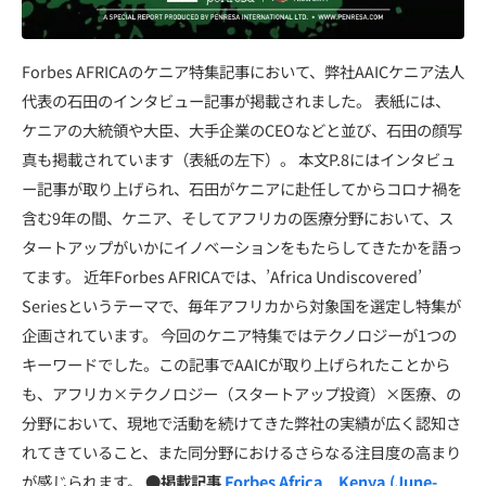
Forbes AFRICAのケニア特集記事において、弊社AAICケニア法人
代表の石田のインタビュー記事が掲載されました。 表紙には、
ケニアの大統領や大臣、大手企業のCEOなどと並び、石田の顔写
真も掲載されています（表紙の左下）。 本文P.8にはインタビュ
ー記事が取り上げられ、石田がケニアに赴任してからコロナ禍を
含む9年の間、ケニア、そしてアフリカの医療分野において、ス
タートアップがいかにイノベーションをもたらしてきたかを語っ
てます。 近年Forbes AFRICAでは、’Africa Undiscovered’
Seriesというテーマで、毎年アフリカから対象国を選定し特集が
企画されています。 今回のケニア特集ではテクノロジーが1つの
キーワードでした。この記事でAAICが取り上げられたことから
も、アフリカ×テクノロジー（スタートアップ投資）×医療、の
分野において、現地で活動を続けてきた弊社の実績が広く認知さ
れてきていること、また同分野におけるさらなる注目度の高まり
が感じられます。
●掲載記事
Forbes Africa Kenya (June-