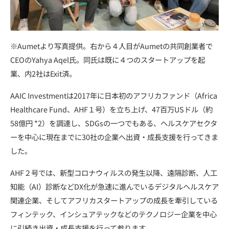
※
Aumet
より写真提供。右から４人目が
Aumet
の共同創業者で
CEO
の
Yahya Aqel
氏。同氏は既に４つのスタートアップを起
業、内
2
社は
Exit
済。
AAIC Investment
は
2017
年に日本初のアフリカファンド（
Africa
Healthcare Fund
、
AHF
１号）を立ち上げ、
47
百万
US
ドル（約
58
億円
*2
）を調達し、
SDGs
の一つでもある、ヘルスケアセクタ
ーを中心に現在までに
30
社の企業へ出資・成長支援を行ってきま
した。
AHF
２号では、新型コロナウィルスの発生以降、遠隔診断、人工
知能（
AI
）診断など
DX
化が急速に進んでいるデジタルヘルスケア
関連企業、そしてアフリカスタートアップの成長を牽引している
フィンテック、インシュアテックなどのテクノロジー企業を中心
に引続き出資・成長支援を行って参ります。