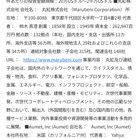
件あたりの投資金額規模：20万USドル〜2千万USドル ■丸紅株
式会社 会社名： 丸紅株式会社 （Marubeni Corporation） 所
在地： 〒100-8088 東京都千代田区大手町一丁目4番2号 代表
者： 柿木 真澄 創業：1858年 設立：1949年 資本金：262,947百
万円 拠点数：132拠点（本社、国内支社・支店・出張所 12カ
所、海外支店等 56カ所、海外現地法人 29社およびこれらの支店
等 34カ所） 連結対象会社数：子会社 315社、関連会社 148社
URL：
https://www.marubeni.com
事業内容： 丸紅及び連結
子会社は、国内外のネットワークを通じて、ライフスタイル、情
報・物流、食料、アグリ事業、フォレストプロダクツ、化学品、
金属、エネルギー、電力、インフラプロジェクト、航空・船舶、
金融・リース・不動産、建機・産機・モビリティ、次世代事業開
発、次世代コーポレートディベロップメント、その他の広範な分
野において、輸出入（外国間取引を含む）及び国内取引の他、各
種サービス業務、内外事業投資や資源開発等の事業活動を多角的
に展開。 ■Aumet, Inc (Aumet) 会社名： Aumet, Inc (Aumet)
本社所在地： 米国（カリフォルニア州） 代表者： Yahya