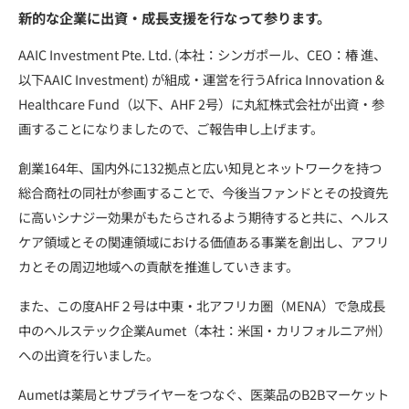
新的な企業に出資・成長支援を行なって参ります。
AAIC Investment
Pte. Ltd.
(
本社：シンガポール、
CEO
：椿
進、
以下
AAIC Investment
)
が組成・運営を行う
Africa Innovation &
Healthcare Fund
（以下、
AHF 2
号）に丸紅株式会社が出資・参
画することになりましたので、ご報告申し上げます。
創業
164
年、国内外に
132
拠点と広い知見とネットワークを持つ
総合商社の同社が参画することで、今後当ファンドとその投資先
に高いシナジー効果がもたらされるよう期待すると共に、ヘルス
ケア領域とその関連領域における価値ある事業を創出し、アフリ
カとその周辺地域への貢献を推進していきます。
また、この度
AHF
２号は中東・北アフリカ圏（
MENA
）で急成長
中のヘルステック企業
Aumet
（本社：米国・カリフォルニア州）
への出資を行いました。
Aumet
は薬局とサプライヤーをつなぐ、医薬品の
B2B
マーケット