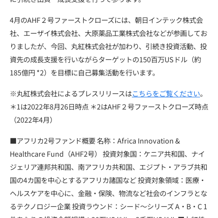
4
月の
AHF
２号ファーストクローズには、朝日インテック株式会
社、エーザイ株式会社、大原薬品工業株式会社などが参画してお
りましたが、今回、丸紅株式会社が加わり、引続き投資活動、投
資先の成長支援を行いながらターゲットの
150
百万
US
ドル（約
185
億円
*2
）を目標に自己募集活動を行います。
※
丸紅株式会社によるプレスリリースは
こちらをご覧ください
。
＊
1
は2022年
8
月
26
日時点
＊
2
は
AHF
２号ファーストクローズ時点
（
2022
年
4
月）
■アフリカ2号ファンド概要 名称：Africa Innovation &
Healthcare Fund（AHF2号） 投資対象国：ケニア共和国、ナイ
ジェリア連邦共和国、南アフリカ共和国、エジプト・アラブ共和
国の4カ国を中心とするアフリカ諸国など 投資対象領域：医療・
ヘルスケアを中心に、金融・保険、物流など社会のインフラとな
るテクノロジー企業 投資ラウンド：シード〜シリーズ A・B・C 1