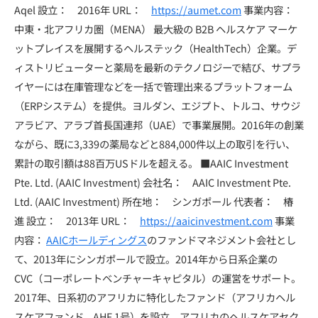
Aqel 設立： 2016年 URL：
https://aumet.com
事業内容：
中東・北アフリカ圏（MENA） 最大級の B2B ヘルスケア マーケ
ットプレイスを展開するヘルステック（HealthTech）企業。デ
ィストリビューターと薬局を最新のテクノロジーで結び、サプラ
イヤーには在庫管理などを一括で管理出来るプラットフォーム
（ERPシステム）を提供。ヨルダン、エジプト、トルコ、サウジ
アラビア、アラブ首長国連邦（UAE）で事業展開。2016年の創業
ながら、既に3,339の薬局などと884,000件以上の取引を行い、
累計の取引額は88百万USドルを超える。 ■AAIC Investment
Pte. Ltd. (AAIC Investment) 会社名： AAIC Investment Pte.
Ltd. (AAIC Investment) 所在地： シンガポール 代表者： 椿
進 設立： 2013年 URL：
https://aaicinvestment.com
事業
内容：
AAICホールディングス
のファンドマネジメント会社とし
て、2013年にシンガポールで設立。2014年から日系企業の
CVC（コーポレートベンチャーキャピタル）の運営をサポート。
2017年、日系初のアフリカに特化したファンド（アフリカヘル
スケアファンド、AHF 1号）を設立、アフリカのヘルスケアセク