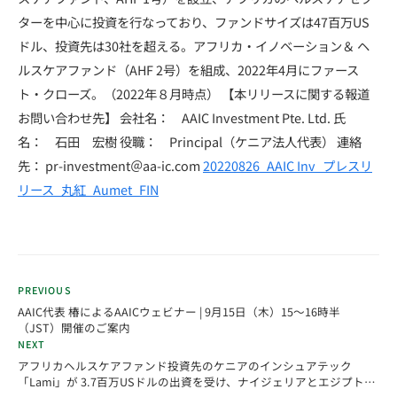
ターを中心に投資を行なっており、ファンドサイズは47百万US
ドル、投資先は30社を超える。アフリカ・イノベーション＆ ヘ
ルスケアファンド（AHF 2号）を組成、2022年4月にファース
ト・クローズ。（2022年８月時点） 【本リリースに関する報道
お問い合わせ先】 会社名： AAIC Investment Pte. Ltd. 氏
名： 石田 宏樹 役職： Principal（ケニア法人代表） 連絡
先： pr-investment＠aa-ic.com
20220826_AAIC Inv_プレスリ
リース_丸紅_Aumet_FIN
PREVIOUS
AAIC代表 椿によるAAICウェビナー | 9月15日（木）15～16時半
（JST）開催のご案内
NEXT
アフリカヘルスケアファンド投資先のケニアのインシュアテック
「Lami」が 3.7百万USドルの出資を受け、ナイジェリアとエジプト進