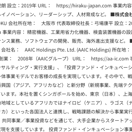
立：2019年 URL： https://hiraku-japan.com 事
イノベーション、リーダーシップ、人材育成など。 ■
株式会社
OKU 会社所在地： 大阪市 代表取締役社長：弓場康平 設立：20
ku-jp.com 事業内容： 精密機器、工業用省力化機器、検査装置機
ナンス業務、ソフトウェアの開発、販売、海外進出支援など。 
会社名： AAIC Holdings Pte. Ltd. (AAIC Holdings)
： 2008年（AAICグループ） URL： https://aa-ic.com
ンサルティング・実行支援」、「投資ファンド・インキュベー
一体事業モデルでお客様の成長を実現しています。その中で、
新興国（アジア、アフリカなど）と新分野（新規事業、先端テ
ています。本社を置くシンガポールを始め、東京（日本）、上
力地域としているアフリカではナイロビ（ケニア）、ラゴス（ナ
リカ）といった各国法人と連携し、戦略課題の解決から事業実
他、共同事業／事業投資などを通じて、大手企業からスタートア
現を支援しています。 投資ファンド・インキュベーション事業