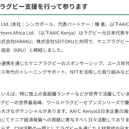
ラグビー支援を行って参ります
 Pte. Ltd. (本社：シンガポール、代表パートナー：椿 進、以下AAIC 
rtners Africa Ltd. （以下AAIC Kenya）はラグビー元日
式会社HiRAKU、株式会社SEITOKUと共同で、ケニアラグ
協会（KRU）と締結しました。
連携を通じたケニアラグビーのスポンサーシップ、ユース年
ース年代のトレーニングサポート、NFTを活用した取り組みな
いえば、特に陸上の長距離ランナーなどが世界で活躍してい
制ラグビーの世界最高峰、ワールドラグビーセブンズシリーズで
大きなポテンシャルがあります。AAIＣ Kenyaは日本企業の
通じてケニア経済発展への貢献に寄与すべく日々活動しており
らず、CSR活動の一環としてラグビーを通じた人材育成や日