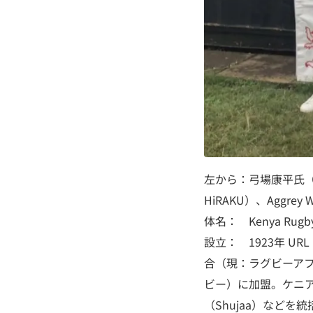
左から：弓場康平氏（
HiRAKU）、Aggre
体名： Kenya Rug
設立： 1923年 URL
合（現：ラグビーアフ
ビー）に加盟。ケニアラ
（Shujaa）などを