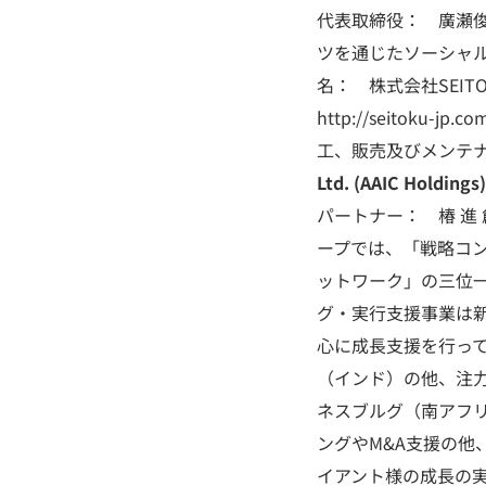
代表取締役： 廣瀬俊朗 設
ツを通じたソーシャル
名： 株式会社SEIT
http://seito
工、販売及びメンテ
Ltd. (AAIC Holdings)
パートナー： 椿 進 創業
ープでは、「戦略コ
ットワーク」の三位
グ・実行支援事業は
心に成長支援を行っ
（インド）の他、注
ネスブルグ（南アフ
ングやM&A支援の
イアント様の成長の実