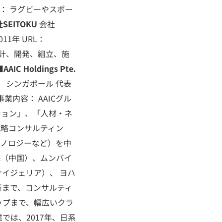
業内容： ラグビーやスポー
SEITOKU
会社
11年 URL：
器の設計、開発、組立、施
■
AAIC Holdings Pte.
 所在地： シンガポール 代表
 事業内容： AAICグル
ション」、「人材・ネ
戦略コンサルティン
クノロジーなど）を中
海（中国）、ムンバイ
イジェリア）、 ヨハ
行まで、コンサルティ
ップまで、幅広いクラ
では、2017年、日系