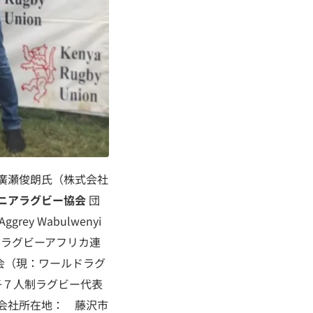
の廣瀬俊朗氏（株式会社
ニアラグビー協会
団
ey Wabulwenyi
86年にラグビーアフリカ連
会（現：ワールドラグ
男子７人制ラグビー代表
 会社所在地： 藤沢市