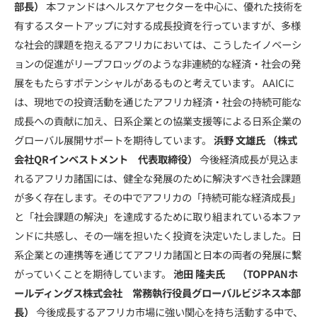
部長）
本ファンドはヘルスケアセクターを中心に、優れた技術を
有するスタートアップに対する成長投資を行っていますが、多様
な社会的課題を抱えるアフリカにおいては、こうしたイノベーシ
ョンの促進がリープフロッグのような非連続的な経済・社会の発
展をもたらすポテンシャルがあるものと考えています。 AAICに
は、現地での投資活動を通じたアフリカ経済・社会の持続可能な
成長への貢献に加え、日系企業との協業支援等による日系企業の
グローバル展開サポートを期待しています。
浜野 文雄氏
（株式
会社QRインベストメント 代表取締役）
今後経済成長が見込ま
れるアフリカ諸国には、健全な発展のために解決すべき社会課題
が多く存在します。その中でアフリカの「持続可能な経済成長」
と「社会課題の解決」を達成するために取り組まれている本ファ
ンドに共感し、その一端を担いたく投資を決定いたしました。日
系企業との連携等を通じてアフリカ諸国と日本の両者の発展に繋
がっていくことを期待しています。
池田 隆夫氏
（TOPPANホ
ールディングス株式会社 常務執行役員グローバルビジネス本部
長）
今後成長するアフリカ市場に強い関心を持ち活動する中で、