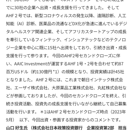
でに30社の企業へ出資・成長支援を行ってきました。 そして
AHF２号では、新型コロナウィルスの発生以降、遠隔診断、人工
知能（AI）診断、医薬品の流通などDX化が急速に進んでいるデジ
タルヘルスケア関連企業、そしてアフリカスタートアップの成長
を牽引しているフィンテック、インシュアテックなどのテクノロ
ジー企業を中心に既に15社へ出資をしており、引続き出資・成長
支援を行って参ります。 今回のAHF2号セカンドクローズに伴
い、AAIC Investmentが運営するAHF 1号・2号を合わせて約87
百万USドル（約130億円 *1）の規模となり、投資実績は計45社
となりました。 AHF２号には、これまで朝日インテック株式会
社、エーザイ株式会社、大原薬品工業株式会社、丸紅株式会社な
どが参画しておりましたが、今回のセカンドクローズを終え、引
続き投資活動、投資先の成長支援を行いながら継続して自己募集
活動を行います。 ＊1はAHF２号セカンドクローズ時点（2023年
9月） 以下、今回出資・参画する投資家からのコメントです。
山口 好生氏
（株式会社日本政策投資銀行 企業投資第2部 担当