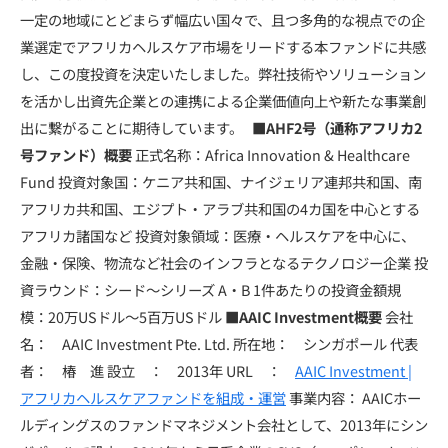
一定の地域にとどまらず幅広い国々で、且つ多角的な視点での企
業選定でアフリカヘルスケア市場をリードする本ファンドに共感
し、この度投資を決定いたしました。弊社技術やソリューション
を活かし出資先企業との連携による企業価値向上や新たな事業創
出に繋がることに期待しています。
■AHF2号（通称アフリカ2
号ファンド）概要
正式名称：Africa Innovation & Healthcare
Fund 投資対象国：ケニア共和国、ナイジェリア連邦共和国、南
アフリカ共和国、エジプト・アラブ共和国の4カ国を中心とする
アフリカ諸国など 投資対象領域：医療・ヘルスケアを中心に、
金融・保険、物流など社会のインフラとなるテクノロジー企業 投
資ラウンド：シード〜シリーズ A・B 1件あたりの投資金額規
模：20万USドル〜5百万USドル
■AAIC Investment概要
会社
名： AAIC Investment Pte. Ltd. 所在地： シンガポール 代表
者： 椿 進 設立 ： 2013年 URL ：
AAIC Investment |
アフリカヘルスケアファンドを組成・運営
事業内容： AAICホー
ルディングスのファンドマネジメント会社として、2013年にシン