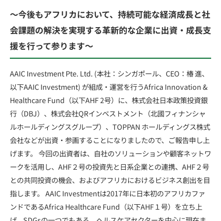
～今後もアフリカにおいて、持続可能な経済成長と社
会課題の解決を実現する革新的な企業に出資・成長支
援を行って参ります～
AAIC Investment Pte. Ltd. (本社：シンガポール、CEO：椿 進、
以下AAIC Investment) が組成・運営を行うAfrica Innovation &
Healthcare Fund（以下AHF 2号）に、株式会社日本政策投資銀
行（DBJ）、株式会社QRインベストメント（北國フィナンシャ
ルホールディングスグループ）、TOPPAN ホールディングス株式
会社などが出資・参画することになりましたので、ご報告申し上
げます。 今回の出資者は、自社のソリューションや顧客ネットワ
ークを活用し、AHF２号の投資先と日系企業との連携、AHF２号
との共同投資の機会、およびアフリカにおけるビジネス創出を目
指します。 AAIC Investmentは2017年に日本初のアフリカファ
ンドであるAfrica Healthcare Fund（以下AHF１号）を立ち上
げ、SDGsの一つでもある、ヘルスケアセクターを中心に現在ま