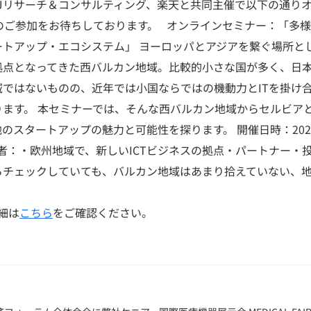
三菱UFJリサーチ＆コンサルティング、楽天と共同主催で以下の通
のご参加をお待ちしております。 オンラインセミナー：「多
ートアップ・エコシステム」 ヨーロッパとアジアを繋ぐ場所と
拠点となってきた西バルカン地域。比較的小さな国が多く、日
域ではないものの、近年では小国ならではの機動力とITを掛け
ます。 本セミナーでは、そんな西バルカン地域からセルビア
のスタートアップの魅力と可能性を探ります。 開催日時：202
:30 対象者：・欧州地域で、新しいICTビジネスの拠点・パートナー
ェックしていても、バルカン地域はあまり拾えていない、地
細は
こちら
をご確認ください。