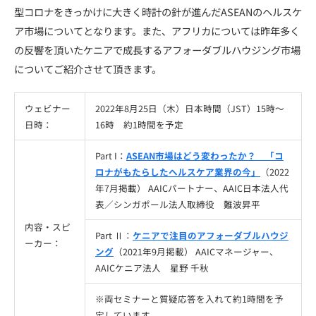
型コロナをきっかけに大きく時計の針が進んだASEANのヘルスケ
ア市場についてとなります。また、アフリカについては昨年多く
の反響を頂いたケニアで成長するアフォーダブルハウジング市場
についてご紹介させて頂きます。
ウェビナー
2022年8月25日（木）日本時間（JST）15時〜
日時：
16時 約1時間を予定
Part I：
ASEAN市場はどう変わったか？ 「コ
ロナがもたらしたヘルスケア業界の今」
（2022
年7月掲載）
AAICパートナー、AAIC日本法人代
表／シンガポール法人取締役 難波昇平
内容・スピ
Part Ⅱ：
ケニアで注目のアフォーダブルハウジ
ーカー：
ング
（2021年9月掲載） AAICマネージャー、
AAICケニア法人 星野 千秋
※両セミナーと質疑応答を入れて約1時間を予
定しています。