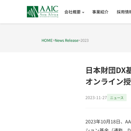
会社概要
事業紹介
採用情
HOME
>
News Release
>
2023
日本財団DX
オンライン授
2023-11-27
ニュース
2023年10月18日
ション基金（通称、