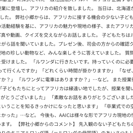
業に登壇し、アフリカの紹介を致しました。 当日は、北海道か
ました。 弊社小郷からは、アフリカに接する機会の少ない子ど
の活動経験を基に、アフリカの魅力や現地の様子、またアフリ
写真や動画、クイズを交えながらお話しました。 子どもたちは
ながら話を聞いていました。プレゼン後、司会の方からの確認
現地の珍しい動物など、みんな楽しそうに答えていました。 質
を受けました。 「ルワンダに行きたいです。持っていくのに必
って行くんですか」「どれくらい時間が掛かりますか」 「なぜ
か？」 「ルワンダに電車はありますか？」…など。 また授
 「子どもたちにとってアフリカは縁遠い地でしたが、授業を聞
りがとうございました」 「素敵なお話をありがとうございまし
ということを知るきっかけになったと思います」 「卒業式での
かった」…など。 今後も、AAICは様々な形でアフリカ現地
ます。 【弊社小郷からのコメント】 先入観のない子どもたち
かりのキニアルワンダ語（＝ルワンダの母国語）のあいさつも