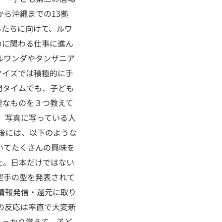
ら沖縄までの13拠
もたちに向けて、ルワ
カに関わる仕事に進ん
ルワンダやタンザニア
クイズでは積極的に手
問タイムでも、子ども
要なものを３つ教えて
、写真に写っている人
業後には、以下のような
いてたくさんの興味を
た。日本だけではない
空手の型を発表されて
の情報発信・還元に取り
の反応は率直で大変新
しっかり覚えて、子ど