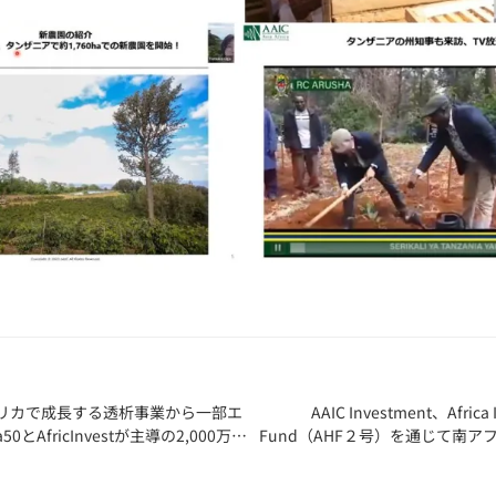
tがアフリカで成長する透析事業から一部エ
AAIC Investment、Africa 
50とAfricInvestが主導の2,000万
Fund（AHF２号）を通じて南
で
企業Lif