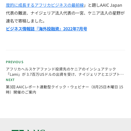
度的に成長するアフリカビジネスの最前線
」と題しAAIC Japan
代表の難波、ナイジェリア法人代表の一宮、ケニア法人の星野が
連名で寄稿しました。
ビジネス情報誌『海外投融資』2022年7月号
PREVIOUS
アフリカヘルスケアファンド投資先のケニアのインシュアテック
「Lami」が 3.7百万USドルの出資を受け、ナイジェリアとエジプト進
出を発表
NEXT
第3回 AAICレポート連動型クイック・ウェビナー（8月25日木曜日 15
時）開催のご案内