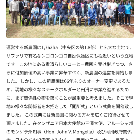
運営する新農園は1,763ha（中央区の約1.8倍）と広大な土地で、
サファリで有名なンゴロンゴロ自然保護区にも程近いという立地
です。この地にある素晴らしいコーヒー農園を受け継ぎつつ、さ
らに付加価値の高い事業に昇華すべく、新農園の運営を開始しま
した。 しかし、この新農園は66年ぶりのオーナー変更であるた
め、現地の様々なステークホルダーと円滑に事業を進めるため
に、まず関係性の礎を築くことが最重要と考えました。そこで現
地の様々な関係者をお招きした「開所式」という式典を開催致し
ました。 この式典には新農園に関わる方々を広くご招待させて
頂きました。在タンザニア日本大使館の三澤大使、アル―シャ州
のモンゲラ州知事（Hon. John V. Mongella）及び同州政府関係
者、日本企業や投資家のみなさま、農園の元オーナー、農家の