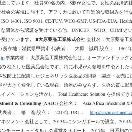
造しています。社員500名の内、8割が女性で、女性の経済的
な社会の実現に向けて、アフリカに於いて前進的な取組みを行
 ISO 14001, ISO 9001, CE-TUV, WHO-GMP, US-FDA-EUA, Healt
ど様々な団体から認証を受けている他、UNICEF、WHO、CHMP
■大原薬品工業株式会社
を受けています。
会社名：大原薬品工業株
)
所在地：滋賀県甲賀市
代表者： 大原 誠司
設立： 1964
.jp
事業内容：
大原薬品工業株式会社は、オーファンドラッグ
業の 柱とした医薬品会社です。特に小児がん領域を中心とした
療事故防止に配慮したジェネリック医薬品の開発・製造・販売に
境が大きく変化している現在、治療のみならず、医療の質に影
ーションを活かし、Total Healthcare Solution を提供
estment & Consulting (AAIC)
会社名： Asia Africa Investment & C
代表者： 椿 進
設立： 2013年
URL：
http://aaicinvestment.
ネジメント会社として、2013年にシンガポールで設立。2014
ベンチャーキャピタル）の運営をサポート。2017年、日系初の