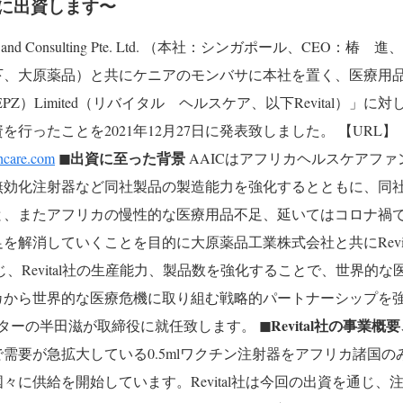
に出資します〜
estment and Consulting Pte. Ltd. （本社：シンガポール、CEO
下、大原薬品）と共にケニアのモンバサに本社を置く、医療用
thcare（EPZ）Limited（リバイタル ヘルスケア、以下Revital
を行ったことを2021年12月27日に発表致しました。
【URL】 
◼︎出資に至った背景
lhcare.com
AAICはアフリカヘルスケアファンド
無効化注射器など同社製品の製造能力を強化するとともに、同
と、またアフリカの慢性的な医療用品不足、延いてはコロナ禍
を解消していくことを目的に大原薬品工業株式会社と共にRevit
、Revital社の生産能力、製品数を強化することで、世界的
カから世界的な医療危機に取り組む戦略的パートナーシップを
◼︎Revital社の事業
クターの半田滋が取締役に就任致します。
需要が急拡大している0.5mlワクチン注射器をアフリカ諸国
々に供給を開始しています。Revital社は今回の出資を通じ、