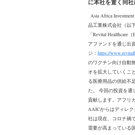
に本社を置く同社
Asia Africa Inv
品工業株式会社（以
「Revital Heal
アファンドを通じ出資
ジ：
https://www.revita
のワクチン向け自動
オを拡大していくこ
る医療用品の供給不足
た。
今回の投資を通じ
貢献します。アフリ
AAICからはディレ
社は現在、コロナ禍で
需要が高まっている国