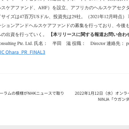
ルスケアファンド、AHF）を設立、アフリカのヘルスケアセク
イズは47百万USドル、投資先は29社。（2021年12月時点）
ーションアンドヘルスケアファンドの募集を行っており、今後
【本リリースに関する報道お問い合わ
への出資を行っていく。
nsulting Pte. Ltd.
氏名： 半田 滋
役職： Director
連絡先： pr-i
AIC Ohara_PR_FINAL3
ーラムの模様がNHKニュースで取り
2022年1月12日（水）オンライン
NINJA「ウガ