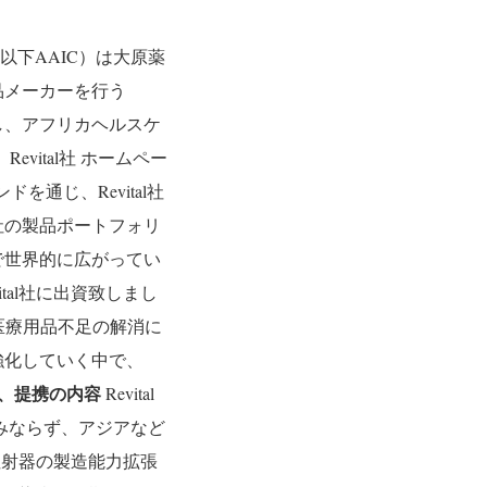
：椿 進、以下AAIC）は大原薬
品メーカーを行う
）」に対し、アフリカヘルスケ
Revital社 ホームペー
を通じ、Revital社
社の製品ポートフォリ
で世界的に広がってい
al社に出資致しまし
な医療用品不足の解消に
強化していく中で、
概要、提携の内容
Revital
のみならず、アジアなど
注射器の製造能力拡張