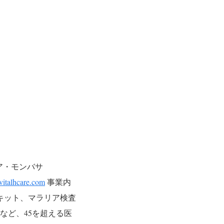
ア・モンバサ
vitalhcare.com
事業内
検査キット、マラリア検査
など、45を超える医