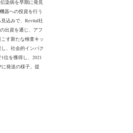
な伝染病を早期に発見
や機器への投資を行う
みで、Revital社
回の出資を通じ、アフ
起こす新たな検査キッ
援し、社会的インパク
で1位を獲得し、2021
並びに発送の様子。提