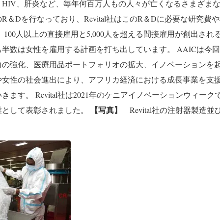
、HIV、肝炎など、毎年何百万人もの人々が亡くなるさまざま
R＆Dを行なっており、Revital社はこのR＆Dに必要な研究費
100人以上の直接雇用と5,000人を超える間接雇用が創出される見込
も半数は女性を雇用する計画を打ち出しています。
AAICは今
力の強化、医療用品ポートフォリオの拡大、イノベーションを
や女性の社会進出により、アフリカ経済における成長事業を支
いきます
。
Revital社は2021年のケニアイノベーションウィーク
【写真】
業として表彰されました。
Revital社の注射器製造