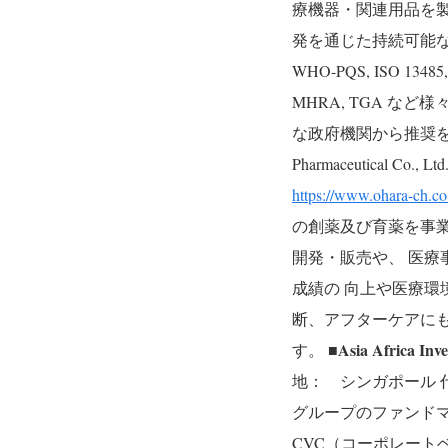
療機器・関連用品を製
発を通じた持続可能
WHO-PQS, ISO 13485,
MHRA, TGA な
な政府機関から推奨
Pharmaceutical Co., Ltd.
https://www.ohara-ch.co
の創薬及び育薬を事
開発・販売や、 医
成績の 向上や医療環
断、アフターケアにもイノベ
■Asia Africa Inv
す。
地： シンガポール
グループのファンドマ
CVC（コーポレート