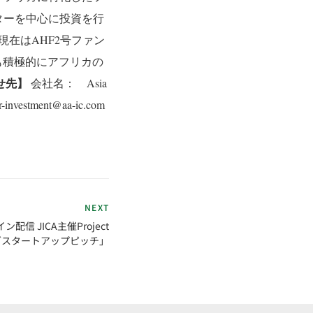
ターを中心に投資を行
現在はAHF2号ファン
も積極的にアフリカの
せ先】
会社名： Asia
nvestment@aa-ic.com
NEXT
配信 JICA主催Project
ンダスタートアップピッチ」