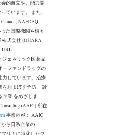
社会的自立や、能力開
なっています。
また、
h Canada, NAFDAQ,
といった国際機関や様々
式会社 (OHARA
年
URL：
とジェネリック医薬品
オーファンドラッグの
注力しています。治療
響をおよぼす予防、 診
できる企業 をめざしま
onsulting (AAIC)
所在
com
事業内容：
AAIC
年から日系企業の
アフリカに特化したフ