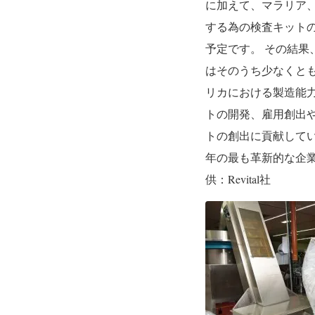
に加えて、マラリア
する為の検査キットの
予定です。
その結果、
はそのうち少なくと
リカにおける製造能
トの開発、雇用創出
トの創出に
貢献して
年の最も革新的な企
供：Revital社