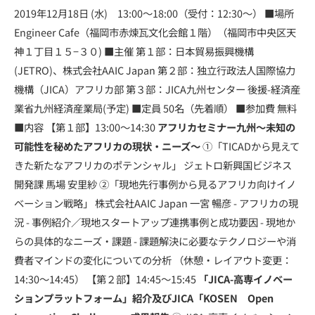
2019年12月18日 (水) 13:00～18:00（受付：12:30～） ■場所
Engineer Cafe（福岡市赤煉瓦文化会館１階）（福岡市中央区天
神１丁目１５−３０) ■主催 第１部：日本貿易振興機構
(JETRO)、株式会社AAIC Japan 第２部：独立行政法人国際協力
機構（JICA）アフリカ部 第３部：JICA九州センター 後援-経済産
業省九州経済産業局(予定) ■定員 50名（先着順） ■参加費 無料
■内容 【第１部】13:00～14:30
アフリカセミナー九州～未知の
可能性を秘めたアフリカの現状・ニーズ～
①「TICADから見えて
きた新たなアフリカのポテンシャル」 ジェトロ新興国ビジネス
開発課 馬場 安里紗 ②「現地先行事例から見るアフリカ向けイノ
ベーション戦略」 株式会社AAIC Japan 一宮 暢彦 - アフリカの現
況 - 事例紹介／現地スタートアップ連携事例と成功要因 - 現地か
らの具体的なニーズ・課題 - 課題解決に必要なテクノロジーや消
費者マインドの変化についての分析 （休憩・レイアウト変更：
14:30～14:45） 【第２部】14:45～15:45
「JICA-高専イノベー
ションプラットフォーム」紹介及びJICA「KOSEN Open