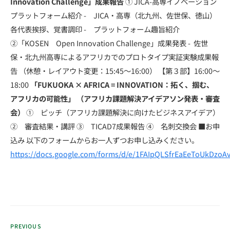
Innovation Challenge」成果報告
① JICA-高専イノベーション
プラットフォーム紹介 - JICA・高専（北九州、佐世保、徳山）
各代表挨拶、覚書調印 - プラットフォーム趣旨紹介
②「KOSEN Open Innovation Challenge」成果発表 - 佐世
保・北九州高専によるアフリカでのプロトタイプ実証実験成果報
告 （休憩・レイアウト変更：15:45～16:00） 【第３部】16:00～
18:00
「FUKUOKA × AFRICA = INNOVATION：拓く、掴む、
アフリカの可能性」 （アフリカ課題解決アイデアソン発表・審査
会）
① ピッチ（アフリカ課題解決に向けたビジネスアイデア）
② 審査結果・講評 ③ TICAD7成果報告 ④ 名刺交換会 ■お申
込み 以下のフォームからお一人ずつお申し込みください。
https://docs.google.com/forms/d/e/1FAIpQLSfrEaEeToUkDz
PREVIOUS