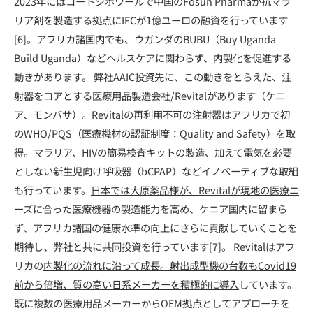
2023年にはコートジボワールで中国のFosun Pharmaが抗マラ
リア剤を製造する拠点にIFCが1億ユーロの融資を行っています
[6]。アフリカ諸国内でも、ウガンダのBUBU（Buy Uganda
Build Uganda）などヘルスケアに関わらず、内製化を促進する
動きがあります。 弊社AAIC投資先に、この動きをとらえた、注
射器をコアとする医療用品製造会社/Revitalがあります（ケニ
ア、モンバサ）。Revitalの再利用不可の注射器はアフリカで初
のWHO/PQS（医療機材の認証制度：Quality and Safety）を取
得。マラリア、HIVの簡易検査キットの製造、加えて電気を必要
としない新生児向け呼吸器（bCPAP）などイノベーティブな取組
も行っています。
日本では大原薬品様が、Revitalが現地の医療ニ
ーズに合った医療機器の製造能力を高め、ケニア国内に留まら
ず、アフリカ諸国の健康水準の向上にさらに貢献
していくことを
期待し、弊社と共に共同投資を行っています[7]。 Revitalはアフ
リカの
内製化の流れに沿って成長。射出成型機の台数もCovid19
前から倍増、質の高い日系メーカーを積極的に導入
しています。
既に複数の医療用品メーカーからOEM拠点としてアプローチを