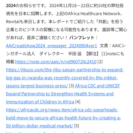
2024
のお知らせです。 2024年11月18－22日に約10社の弊社投
資先を日本に招聘します。上記のAfrica Healthcare Network、
Revitalも来日します。本レポートでご紹介した「共創」を担う
企業とのビジネスの契機になる可能性もあります。 面談等ご関心
があれば、是非ご連絡ください！
パンフレット
：
AAICroadshow2024_onepager_20240904ver1
文責：AAICシ
ンガポール法人 ダイレクター 半田 滋 【脚注】 [1]noteにも
掲載
https://note.com/aaic/n/nd960720c2410
[2]
https://jibuco.com/the-jibu-saisan-partnership-to-expand-
lpg-gas-in-rwanda-was-recently-covered-by-the-nikkei-
japans-largest-business-press/
[3]
Africa CDC and UNICEF
Expand Partnership to Strengthen Health Systems and
Immunization of Children in Africa
[4]
https://africacdc.org/news-item/africa-cdc-spearheads-
bold-move-to-secure-africas-health-future-by-creating-a-
50-billion-dollar-medical-market/
[5]