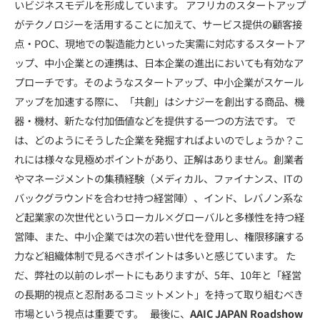
いビジネスモデルを形成しています。 アフリカのスタートアップ
がテクノロジーを活用することに加えて、サービス提供の顧客接
点・POC、現地での製造能力といった実需に対応するスタートア
ップ、中小企業との連携は、日本企業の進出においても有効なア
プローチです。そのようなスタートアップ、中小企業がスケール
アップを加速する際に、「共創」はシナジーを創出する商品、機
器・機材、新たな付加価値などを提供する一つの方法です。 で
は、どのようにそうした企業を発掘すればよいのでしょうか？こ
れには様々な見極めポイントがあり、正解はありません。創業者
やマネージメントの集積経験（メディカル、ファイナンス、ITの
バックグラウンドを合わせ持つ経営陣）、インド、レバノン系な
ど起業家の次世代というローカル×グローバルと多様性を持つ経
営陣、また、中小企業では次の若い世代を登用し、権限移譲する
力など組織体制で見るべきポイントは多いと感じています。 た
だ、弊社の以前のレポートにもありますが、5年、10年と「経営
の長期的視点と忍耐あるコミットメント」を持って取り組むべき
市場という視点は重要です。 最後に、
AAIC JAPAN Roadshow