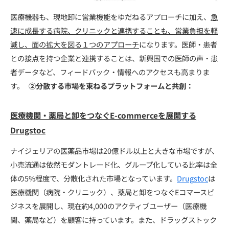
医療機器も、現地卸に営業機能をゆだねるアプローチに加え、
急
速に成長する病院、クリニックと連携することも、営業負担を軽
減し、面の拡大を図る１つのアプローチ
になります。医師・患者
との接点を持つ企業と連携することは、新興国での医師の声・患
者データなど、フィードバック・情報へのアクセスも高まりま
す。
②分散する市場を束ねるプラットフォームと共創：
医療機関・薬局と卸をつなぐE-commerceを展開する
Drugstoc
ナイジェリアの医薬品市場は20億ドル以上と大きな市場ですが、
小売流通は依然モダントレード化、グループ化している比率は全
体の5%程度で、分散化された市場となっています。
Drugstoc
は
医療機関（病院・クリニック）、薬局と卸をつなぐEコマースビ
ジネスを展開し、現在約4,000のアクティブユーザー（医療機
関、薬局など）を顧客に持っています。また、ドラッグストック