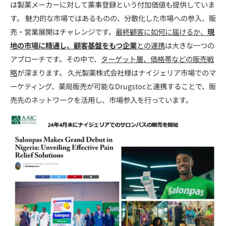
は製薬メーカーに対して薬事登録という付加価値も提供していま
す。 魅力的な市場ではあるものの、分散化した市場への参入、販
売・営業展開はチャレンジです。
最終顧客に如何に届けるか、
現
地の市場に精通し、顧客基盤をもつ企業
との連携
は大きな一つの
アプローチです。その中で、
ターゲット層、価格帯などの販売戦
略
が深まります。 久光製薬株式会社様はナイジェリア市場でのマ
ーケティング、薬局販売が可能なDrugstocと連携することで、販
売先のネットワークを活用し、市場参入を行っています。