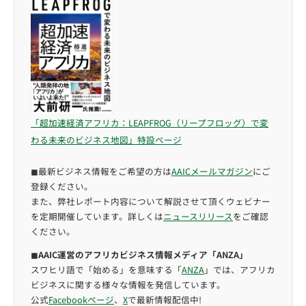
「超加速経済アフリカ：LEAPFROG（リープフロッグ）で変
わる未来のビジネス地図」特設ページ
◼︎最新ビジネス情報をご希望の方は
AAICメールマガジン
にご
登録ください。
また、弊社レポート内容について解説させて頂くウェビナー
を定期開催しています。詳しくは
ニュースリリース
をご確認
ください。
◼︎
AAIC運営のアフリカビジネス情報メディア「ANZA」
スワヒリ語で「始める」を意味する「
ANZA
」では、アフリカ
ビジネスに関する様々な情報を発信しています。
公式
Facebookページ
、
X
で最新情報配信中!