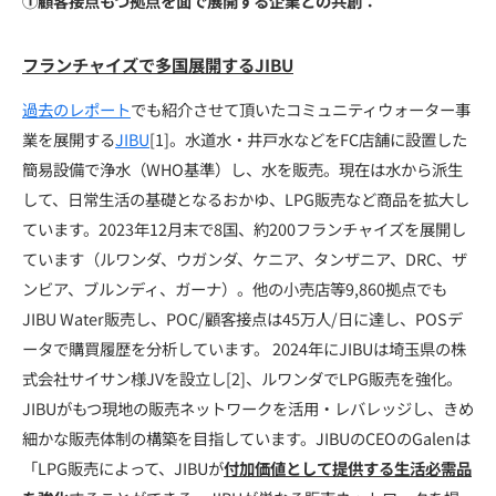
①顧客接点もつ拠点を面で展開する企業との共創：
フランチャイズで多国展開するJIBU
過去のレポート
でも紹介させて頂いたコミュニティウォーター事
業を展開する
JIBU
[1]。水道水・井戸水などをFC店舗に設置した
簡易設備で浄水（WHO基準）し、水を販売。現在は水から派生
して、日常生活の基礎となるおかゆ、LPG販売など商品を拡大し
ています。2023年12月末で8国、約200フランチャイズを展開し
ています（ルワンダ、ウガンダ、ケニア、タンザニア、DRC、ザ
ンビア、ブルンディ、ガーナ）。他の小売店等9,860拠点でも
JIBU Water販売し、POC/顧客接点は45万人/日に達し、POSデ
ータで購買履歴を分析しています。 2024年にJIBUは埼玉県の株
式会社サイサン様JVを設立し[2]、ルワンダでLPG販売を強化。
JIBUがもつ現地の販売ネットワークを活用・レバレッジし、きめ
細かな販売体制の構築を目指しています。JIBUのCEOのGalenは
「LPG販売によって、JIBUが
付加価値として提供する生活必需品