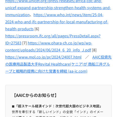
https://www.unicef.org/press-releases/africa-cdc-and-
unicef-expand-partnership-strengthen-health-systems-and-
immunization
、
https://www.who.int/news/item/25-04-
2024-who-and-ifc-partnership-for-local-manufacturing-of-
health-products
[6]
https://pressroom.ifc.org/all/pages/PressDetail.aspx?
ID=27583
[7]
https://www.ohara-ch.co.jp/wp/wp-
content/uploads/2024/06/2024_6_20_info_J.pdf
[8]
https://www.mol.co.jp/pr/2024/24007.html
／
AAIC投資先
の医療用品製造大手Revital Healthcare(ケニア)が 商船三井グル
ープと戦略的提携に向けた覚書を締結 (aa-ic.com)
【AAICからのお知らせ】
◼︎
「超スケール経済インド：次世代超大国のビジネス地図」
世界を牽引する「新しいインド」の全貌「インド」のイメー