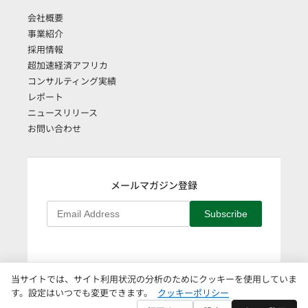
会社概要
事業紹介
採用情報
超加速経済アフリカ
コンサルティング実績
レポート
ニュースリリース
お問い合わせ
メールマガジン登録
Subscribe
当サイトでは、サイト利用状況の分析のためにクッキーを使用していま
English
|
個人情報保護方針
|
クッキーポリシー
|
クッキー設定
す。設定はいつでも変更できます。
クッキーポリシー
Copyright © AAIC Holdings Pte, Ltd.