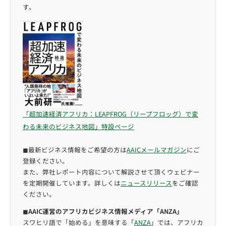
す。
「超加速経済アフリカ：LEAPFROG（リープフロッグ）で変
わる未来のビジネス地図」特設ページ
◼︎最新ビジネス情報をご希望の方は
AAICメールマガジン
にご
登録ください。
また、弊社レポート内容について解説させて頂くウェビナー
を定期開催しています。詳しくは
ニュースリリース
をご確認
ください。
◼︎
AAIC運営のアフリカビジネス情報メディア「ANZA」
スワヒリ語で「始める」を意味する「
ANZA
」では、アフリカ