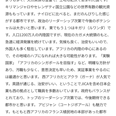
キリマンジャロやセレンゲティ国立公園などの世界有数の観光資
源ももっています。ナイロビに比べると、まだのんびりした感じ
がする都市ですが、政治のリーダーシップ次第で今後のポテンシ
ャルは大きいと思います。 東でもう１つはキガリ（ルワンダ）で
す。人口1200万人の内陸国ですが、現在のカガメ大統領のもと、
急速に経済発展を続けています。気候も良く、治安もいいので、
外国人も多く駐在しています。アフリカの内陸の中心にあるの
で、その地域のハブになれれば大きな可能性があります。「実験
国家」「アフリカのシンガポールを目指す」など、明確な方針が
あり、汚職も少なく、意思決定も早いため、実証事業をやるのに
は最適かと思います。 西アフリカだとアクラ（ガーナ）が人気で
す。英語が通じる、治安がいい、ということでJICAを含め日本企
業も西の拠点として職員を多数おいています。政府もバランスが
とれており、トップのリーダーシップ次第では、今後期待できる
都市かと思います。 アビジャン（コートジボアール）も魅力で
す。もともと西アフリカのフランス植民地の本部があった都市