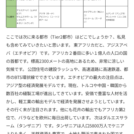
ここでは次に来る都市（Tier2都市）はどこでしょうか？、私見
も含めてみていきたいと思います。 東アフリカだと、アジスアベ
バ（エチオピア）です。アフリカ２番目に多い１億人の人口の国
の首都です。標高2300メートの高地にあるため、非常に涼しい
気候です。 公団住宅の建設ラッシュや、高速道路に高速鉄道、都
市のBTS環状線でできています。エチオピアの最大の注目点は、
アジア型の経済発展モデルです。現在、トルコや中国・韓国から
数百社の縫製工場が進出してきています。安価で豊富な人材を活
かし、軽工業の輸出モデルで経済を発展させようとしています。
その行く末が注目されます。他にも花卉の輸出でもアフリカ第2
位で、バラなどを欧州に毎日出荷しています。 次はダルエスサラ
ーム（タンザニア）です。タンザニアは人口5800万人でケニア
よりも多く、天然資源も豊富で、土地も肥沃で恵まれた国です。