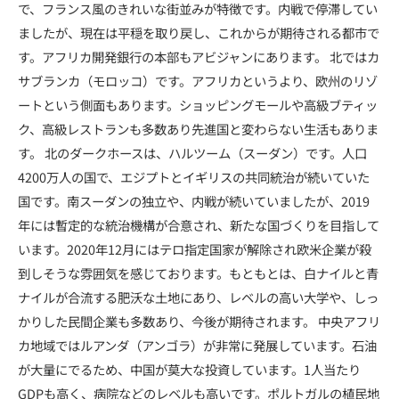
で、フランス風のきれいな街並みが特徴です。内戦で停滞してい
ましたが、現在は平穏を取り戻し、これからが期待される都市で
す。アフリカ開発銀行の本部もアビジャンにあります。 北ではカ
サブランカ（モロッコ）です。アフリカというより、欧州のリゾ
ートという側面もあります。ショッピングモールや高級ブティッ
ク、高級レストランも多数あり先進国と変わらない生活もありま
す。 北のダークホースは、ハルツーム（スーダン）です。人口
4200万人の国で、エジプトとイギリスの共同統治が続いていた
国です。南スーダンの独立や、内戦が続いていましたが、2019
年には暫定的な統治機構が合意され、新たな国づくりを目指して
います。2020年12月にはテロ指定国家が解除され欧米企業が殺
到しそうな雰囲気を感じております。もともとは、白ナイルと青
ナイルが合流する肥沃な土地にあり、レベルの高い大学や、しっ
かりした民間企業も多数あり、今後が期待されます。 中央アフリ
カ地域ではルアンダ（アンゴラ）が非常に発展しています。石油
が大量にでるため、中国が莫大な投資しています。1人当たり
GDPも高く、病院などのレベルも高いです。ポルトガルの植民地