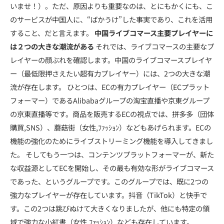
いませ！）。ただ、原因よりも重要なのは、とにもかくにも、こ
のサービスが中国人に、“ばかうけ”した事実であり、これを活用
すること、だと言えます。
中国ライブコマース主要プレイヤーに
は２つの大きな潮流がある
それでは、ライブコマースの主要なプ
レイヤーの顔ぶれを確認します。中国のライブコマースプレイヤ
ー（最低限押さえたい超有力プレイヤー）には、2つの大きな潮
流が存在します。 ひとつは、ECの有力プレイヤー（ECプラット
フォーマー）であるAlibabaグループの淘宝直播や京東グループ
の京東直播等です。商品を販売するECの視点では、拼多多（団体
購買,SNS）、蘑菇街（女性,ﾌｧｯｼｮﾝ）などもあげられます。ECの
機能の強化のためにライブストリーミング機能を導入してきまし
た。 そしてもう一つは、コンテンツプラットフォーマーが、新た
な収益源としてECを開始し、その最も有効な形がライブコマース
であった、というグループです。このグループでは、既に2つの
強力なプレイヤーが存在しています。抖音（TikTok）と快手で
す。この2つは跳びぬけて大きくなりましたが、他にも特定の領
域で強力な小紅書（女性,ﾌｧｯｼｮﾝ）なども存在しています。