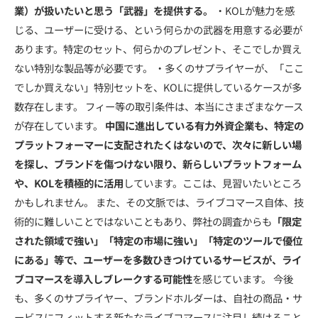
業）が扱いたいと思う「武器」を提供する。
・KOLが魅力を感
じる、ユーザーに受ける、という何らかの武器を用意する必要が
あります。特定のセット、何らかのプレゼント、そこでしか買え
ない特別な製品等が必要です。 ・多くのサプライヤーが、「ここ
でしか買えない」特別セットを、KOLに提供しているケースが多
数存在します。 フィー等の取引条件は、本当にさまざまなケース
が存在しています。
中国に進出している有力外資企業も、特定の
プラットフォーマーに支配されたくはないので、次々に新しい場
を探し、ブランドを傷つけない限り、新らしいプラットフォーム
や、KOLを積極的に活用
しています。ここは、見習いたいところ
かもしれません。 また、その文脈では、ライブコマース自体、技
術的に難しいことではないこともあり、弊社の調査からも
「限定
された領域で強い」「特定の市場に強い」「特定のツールで優位
にある」等で、ユーザーを多数ひきつけているサービスが、ライ
ブコマースを導入しブレークする可能性
を感じています。 今後
も、多くのサプライヤー、ブランドホルダーは、自社の商品・サ
ービスにフィットする新たなライブコマースに注目し続けること