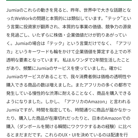
Jumiaのこれらの動きを見ると、昨年、世界中で大きな話題とな
ったWeWorkの問題と本質的には類似しています。”テック”とい
う言葉に投資家が翻弄され、本質的な事業の価値、競争力の源泉
を見過ごし、いたずらに株価・企業価値だけが釣りあがってい
く。Jumiaの場合は「テック」という言葉だけでなく、「アフリ
カ」というキーワードも輪をかけて企業価値を算定する上での不
透明な要素となっています。 私はルワンダで2年間生活したこと
があり、頻繁にJumiaのサービスを使っていました。確かに
Jumiaのサービスがあることで、我々消費者側は価格の透明性や
購入できる商品の数は増えました。またアフリカの多くの都市で
発生している慢性的な渋滞に耐えることなく、商品を購入できる
ようになりました。しかし、「アフリカのAmazon」と言われる
Jumiaですが、時間を指定しても、時間通りに商品が届かなかっ
たり、購入した商品が在庫切れだったりと、日本のAmazonでの
購入（ダンボールを開ける瞬間にワクワクするあの経験）に比べ
るとまだまだです。これらのUX・UIを決めているのは配達を行