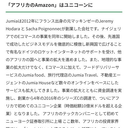
「アフリカのAmazon」はユニコーンに
Jumiaは2012年にフランス出身の元マッキンゼーのJeremy
Hodara と Sacha Poignonnecが創業した会社です。ナイジェリ
アでのEコマースの事業を同年に開始しました。その後、先進国
で成功したビジネスモデルを徹底的に模倣し新興国で広げること
で有名なドイツのロケットインターネットのサポートを受け、他
のアフリカの国へと事業の拡大を進めました。また、地理的な事
業の拡大だけでなく、Eコマースに加えて、フードデリバリーサ
ービスのJumia food、旅行代理店のJumia Travel、不動産エー
ジェントのJumia Houseなど数々のオンラインをベースにした
サービスも拡大してきました。事業の拡大とともに資金調達を実
施し、創業から4年の2016年のシリーズCの調達で、ついにアフ
リカで初めてのユニコーン企業（時価総額10億米ドルを超える企
業）となりました。 アフリカのテックカンパニーとして初めて
ニューヨーク証券取引所に上場 ここ数年、アフリカの投資家界