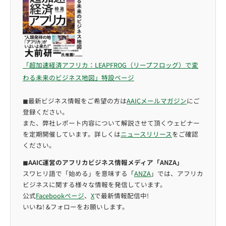
「超加速経済アフリカ：LEAPFROG（リープフロッグ）で変
わる未来のビジネス地図」特設ページ
◼︎最新ビジネス情報をご希望の方は
AAICメールマガジン
にご
登録ください。
また、弊社レポート内容について解説させて頂くウェビナー
を定期開催しています。詳しくは
ニュースリリース
をご確認
ください。
◼︎
AAIC運営のアフリカビジネス情報メディア「ANZA」
スワヒリ語で「始める」を意味する「
ANZA
」では、アフリカ
ビジネスに関する様々な情報を発信しています。
公式
Facebookページ
、
X
で最新情報配信中!
いいね! &フォローをお願いします。