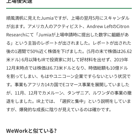
上場後失速
順風満帆に見えたJumiaですが、上場の翌月5月にスキャンダル
が出ます。アメリカ人のアクティビスト、Andrew LeftのCitron
Researchにて「Jumiaが上場申請時に提出した数字に齟齬があ
る」という主旨のレポートが出されました。レポートが出された
後の1週間で50%近く株価を下げました。(5月の末で株価は26.62
米ドル) 6月以降もIRで投資家に対して好材料を出せず、2019年
12月末時点では株価は6.73米ドルとなり、時価総額も10億ドル
を割ってしまい、もはやユニコーン企業ですらないという状況で
す。事業もアフリカ14カ国でEコマース事業を展開していました
が、11月、12月でカメルーン、タンザニア、ルワンダの事業の撤
退をしました。IR上では、「選択と集中」という説明をしていま
すが、爆発的な成長に陰りが見えているのは確かです。
WeWorkと似ている?