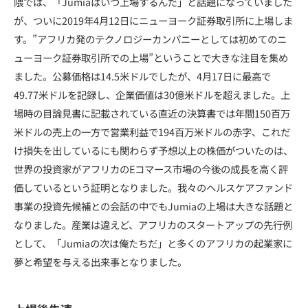
隈では、「Jumiaはいつ上場するんだ」と話題になっていました
が、ついに2019年4月12日にニューヨーク証券取引所に上場しま
す。”アフリカ発のテクノロジーカンパニーとしては初めてのニ
ューヨーク証券取引所での上場”ということで大きな注目を集め
ました。公募価格は14.5米ドルでしたが、4月17日に最高で
49.77米ドルを記録し、企業価値は30億米ドルを超えました。上
場時の目論見書に記載されている直近の決算書では年間150百万
米ドルの売上の一方で営業利益で194百万米ドルの赤字、これだ
け損失を出しているにも関わらず予想以上の株価がついたのは、
世界の投資家がアフリカのEコマース市場の今後の成長を高く評
価しているという証明となりました。我々のヘルスケアファンド
事業の投資先候補との会話の中でもJumiaの上場は大きな話題と
なりました。産業は違えど、アフリカのスタートアップの先行例
として、「Jumiaの次は俺たちだ」と多くのアフリカの起業家に
夢と希望を与える出来事となりました。