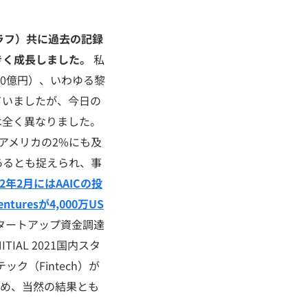
ラフ）共に過去の記録
きく成長しました。
私
20億円）、いわゆる黎
ていましたが、今日の
は全く異なりました。
のアメリカの2%にも及
あるとも捉えられ、事
22年2月にはAAICの投
turesが4,000万US
スタートアップ資金調達
IAL 2021国内スタ
ク（Fintech）が
ため、当然の結果とも