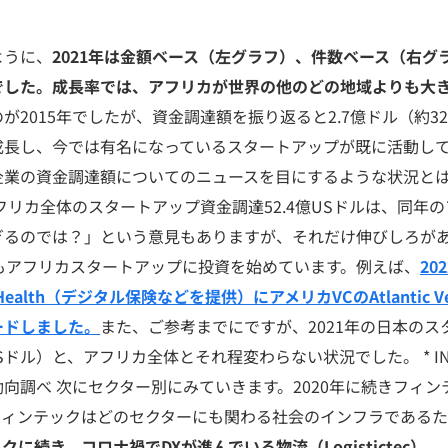
ように、
2021年は金額ベース（左グラフ）、件数ベース（右グ
でした。成長率では、アフリカが世界の他のどの地域よりも大
が2015年でしたが、資金調達額を振り返ると2.7億ドル（約3
成長し、今では有名になっているスタートアップが既に活動し
企業の資金調達額についてのニュースを目にするような状況と
アフリカ全体のスタートアップ資金調達52.4億USドルは、同年
ぎるのでは？」という意見もありますが、それだけ伸びしろが
もアフリカスタートアップに投資を始めています。例えば、
20
 Health（デジタル保険などを提供）にアメリカVCのAtlantic Ven
ードしました。
また、ご参考までにですが、2021年の日本の
USドル）と、アフリカ全体とそれ程変わらない状況でした。 * INIT
調べ 次にセクター別にみていきます。2020年に続きフィンテッ
フィンテックはどのセクターにも関わる社会のインフラである
クに続き、コロナ禍でDXが進んでいる物流（Logistictec）、