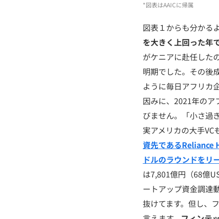
*図表はAAICに帰属
図表１からも分かる
を大きく上回った年
がケニアに赴任したの
明期でした。その後
ように毎日アフリカ
因みに、2021年の
びません。「小さ過
実アメリカの大手VC
資先であるReliance
ドルのラウンドをリ
は7,801億円（68億
ートアップ資金調達動向
抜けてます。但し、
言えます。
フィンテッ