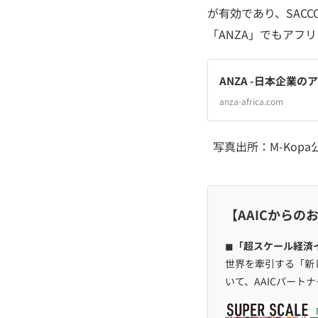
が有効であり、SAC
「ANZA」でもアフ
ANZA -日本企業
anza-africa.com
写真出所：M-Kopa公
【AAICからの
◼︎
「超スケール経済
世界を牽引する「新
いて、AAICパート