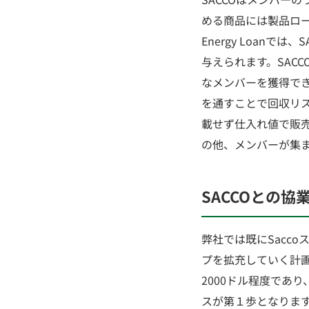
める商品には製品ロー
Energy Loan
与えられます。SAC
なメンバーを獲得でき
を通すことで回収リス
載せず仕入れ値で販
の他、メンバーが集
SACCOとの
弊社では既にSacc
プを拡充していく計画
2000ドル程度であり
スが第１歩となりま