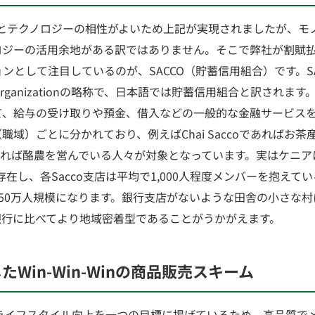
材とテクノロジーの相性がよいため上記が実現されましたが、モ
ロジーの活用余地がある訳ではありません。そこで弊社が割賦
として注目しているのが、SACCO（貯蓄信用組合）です。SACCO
ative Organizationの略称で、日本語では貯蓄信用組合と訳さ
て、給与の受け取りや預金、借入などの一般的な金融サービス
職域）ごとに分かれており、例えばChai Saccoであればお
ccoであれば酪農を営んでいる人々が対象となっています。実はケニ
支店が存在し、各Sacco支店は平均で1,000人程度メンバーを抱え
50万人規模になります。銀行支店がないような田舎の小さな村に
銀行に比べてより地域密着型であることがうかがえます。
たWin-Win-Winの商品販売スキーム
のライフスタイル向上を一つの目標に掲げているため、高品質で