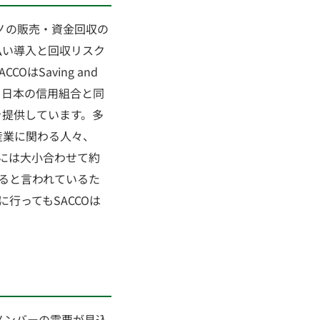
ノの販売・資金回収の
払い導入と回収リスク
はSaving and
れます。日本の信用組合と同
を提供しています。多
茶産業に関わる人々、
アには大小合わせて約
ていると言われているた
行ってもSACCOは
メンバーの需要が見込