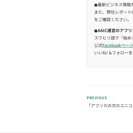
◼︎最新ビジネス情報
また、弊社レポート
をご確認ください。
◼︎
AAIC運営のアフ
スワヒリ語で「始め
公式
Facebookペー
いいね! &フォロー
PREVIOUS
「アフリカの次のユニコー