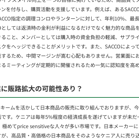
ンを付与し、購買活動を支援しています。例えば、あるSACCOが
では、SACCO指定の調理コンロやランターンに対して、年利10%、
COとしては返済時の金利が利益になるだけでなく魅力的な商品
ること、メンバーとしては購入時の資金負担の軽減、サプライヤ
クをヘッジできることがメリットです。また、SACCOによっ
売するため、中間マージンが嵩む心配もありません。営業面に
まるミーティングが定期的に開催されるため一気に認知度を高
協業に販路拡大の可能性あり？
oスキームを活かして日本商品の販売に取り組んでおりますが、
です。ケニアは毎年5%程度の経済成長を遂げていますが未だ一
、極めてprice sensitiveな人々が多い市場です。日本メーカ
すが、高品質・高価格の日本商品をそのようなケニア人に売り