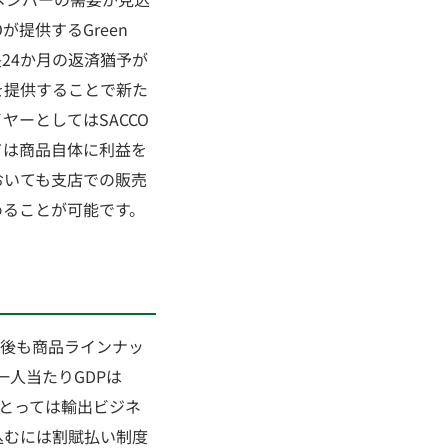
提供するGreen
最長24か月の返済猶予が
を提供することで新た
ーとしてはSACCO
ては商品自体に利益を
おいても支店での販売
めることが可能です。
今後も商品ラインナッ
人当たりGDPは
ーにとっては輸出ビジネ
込むには割賦払い制度