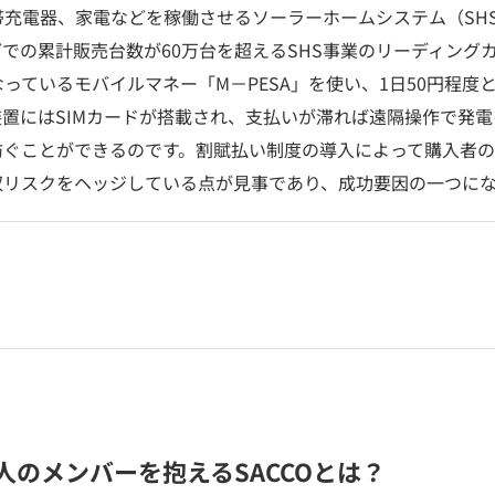
帯充電器、家電などを稼働させるソーラーホームシステム（SH
での累計販売台数が60万台を超えるSHS事業のリーディング
っているモバイルマネー「M－PESA」を使い、1日50円程度
置にはSIMカードが搭載され、支払いが滞れば遠隔操作で発
防ぐことができるのです。割賦払い制度の導入によって購入者
収リスクをヘッジしている点が見事であり、成功要因の一つにな
人のメンバーを抱えるSACCOとは？