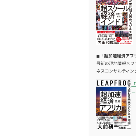
◼︎
「超加速経済アフリ
最新の現地情報×フ
ネスコンサルティン
「
ー