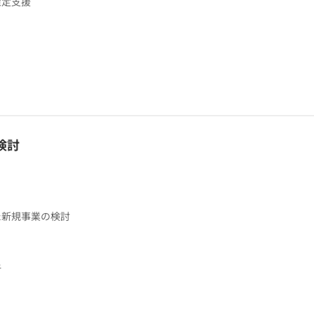
策定支援
検討
た新規事業の検討
析