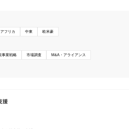
アフリカ
中東
欧米豪
規事業戦略
市場調査
M&A・アライアンス
支援