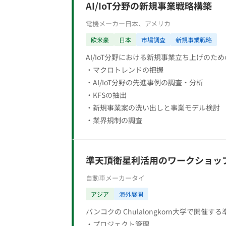
AI/IoT分野の新規事業戦略構築
電機メーカー
日本、アメリカ
欧米豪
日本
市場調査
新規事業戦略
AI/IoT分野における新規事業立ち上げのた
・マクロトレンドの把握
・AI/IoT分野の先進事例の調査・分析
・KFSの抽出
・新規事業案の洗い出しと事業モデル検討
・業界規制の調査
準天頂衛星利活用のワークショッ
自動車メーカー
タイ
アジア
海外展開
バンコクの Chulalongkorn大学で
・プロジェクト管理