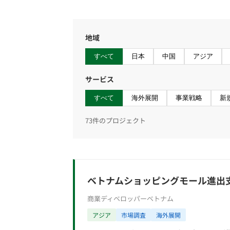
地域
すべて
日本
中国
アジア
サービス
すべて
海外展開
事業戦略
新
73件のプロジェクト
ベトナムショッピングモール進出
商業ディベロッパー
ベトナム
アジア
市場調査
海外展開