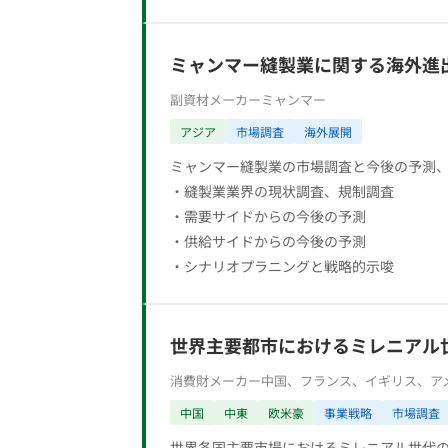
ミャンマー縫製業に関する海外進
副資材メーカー
ミャンマー
アジア
市場調査
海外展開
ミャンマー縫製業の市場調査と今後の予測
・縫製業業界の現状調査、規制調査
・需要サイドからの今後の予測
・供給サイドからの今後の予測
・シナリオプラニングと戦略的示唆
世界主要都市におけるミレニアル
消費財メーカー
中国、フランス、イギリス、アメ
中国
中東
欧米豪
事業戦略
市場調査
世界各国主要市場におけるミレニアル世代