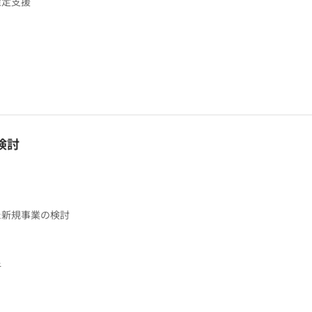
策定支援
検討
た新規事業の検討
析