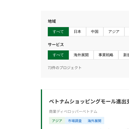
地域
すべて
日本
中国
アジア
サービス
すべて
海外展開
事業戦略
新
73件のプロジェクト
ベトナムショッピングモール進出
商業ディベロッパー
ベトナム
アジア
市場調査
海外展開