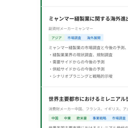
ミャンマー縫製業に関する海外進
副資材メーカー
ミャンマー
アジア
市場調査
海外展開
ミャンマー縫製業の市場調査と今後の予測
・縫製業業界の現状調査、規制調査
・需要サイドからの今後の予測
・供給サイドからの今後の予測
・シナリオプラニングと戦略的示唆
世界主要都市におけるミレニアル
消費財メーカー
中国、フランス、イギリス、アメ
中国
中東
欧米豪
事業戦略
市場調査
世界各国主要市場におけるミレニアル世代