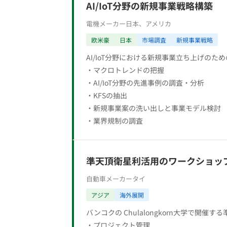
AI/IoT分野の新規事業戦略構築
電機メーカー
日本、アメリカ
欧米豪
日本
市場調査
新規事業戦略
AI/IoT分野における新規事業立ち上げのた
・マクロトレンドの把握
・AI/IoT分野の先進事例の調査・分析
・KFSの抽出
・新規事業案の洗い出しと事業モデル検討
・業界規制の調査
準天頂衛星利活用のワークショッ
自動車メーカー
タイ
アジア
海外展開
バンコクの Chulalongkorn大学で
・プロジェクト管理