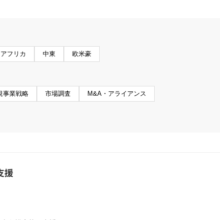
アフリカ
中東
欧米豪
規事業戦略
市場調査
M&A・アライアンス
支援