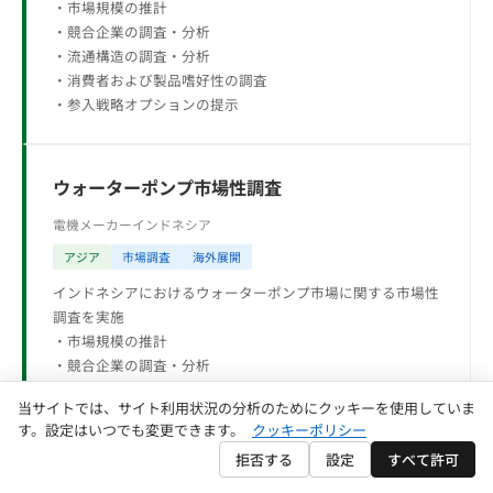
・市場規模の推計
・競合企業の調査・分析
・流通構造の調査・分析
・消費者および製品嗜好性の調査
・参入戦略オプションの提示
ウォーターポンプ市場性調査
電機メーカー
インドネシア
アジア
市場調査
海外展開
インドネシアにおけるウォーターポンプ市場に関する市場性
調査を実施
・市場規模の推計
・競合企業の調査・分析
・流通構造の調査・分析
当サイトでは、サイト利用状況の分析のためにクッキーを使用していま
・参入戦略オプションの提示
す。設定はいつでも変更できます。
クッキーポリシー
拒否する
設定
すべて許可