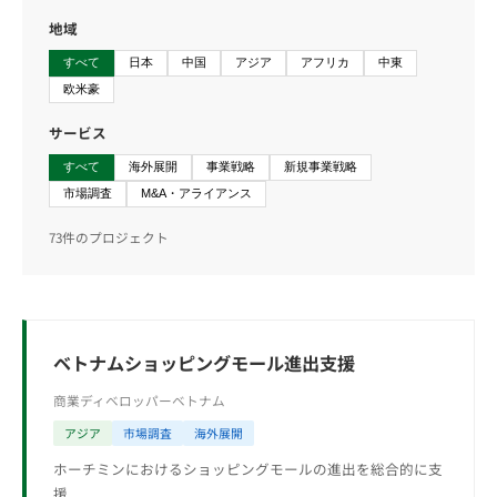
地域
すべて
日本
中国
アジア
アフリカ
中東
欧米豪
サービス
すべて
海外展開
事業戦略
新規事業戦略
市場調査
M&A・アライアンス
73件のプロジェクト
ベトナムショッピングモール進出支援
商業ディベロッパー
ベトナム
アジア
市場調査
海外展開
ホーチミンにおけるショッピングモールの進出を総合的に支
援