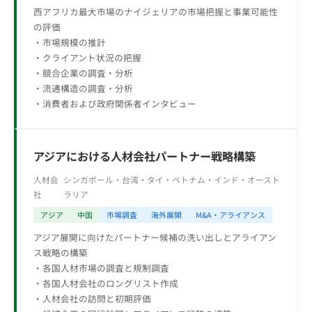
西アフリカ最大市場のナイジェリアの市場把握と事業可能性
の評価
・市場規模の推計
・クライアント状況の把握
・競合企業の調査・分析
・流通構造の調査・分析
・消費者および政府関係者インタビュー
アジアにおける人材会社パートナー戦略構築
人材会
シンガポール・台湾・タイ・ベトナム・インド・オースト
社
ラリア
アジア
中国
市場調査
海外展開
M&A・アライアンス
アジア展開に向けたパートナー候補の洗い出しとアライアン
ス戦略の構築
・各国人材市場の調査と規制調査
・各国人材会社のロングリスト作成
・人材会社の訪問と初期評価