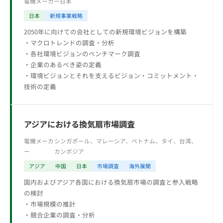
電機メーカー
日本
日本
新規事業戦略
2050年に向けての会社としての新規環境ビジョンを構築
・マクロトレンドの調査・分析
・各社環境ビジョンのベンチマーク調査
・企業のあるべき姿の定義
・環境ビジョンとそれを支えるビジョン・コミットメント・
技術の定義
アジアにおける換気扇市場調査
電機メーカ
シンガポール、マレーシア、ベトナム、タイ、台湾、
ー
カンボジア
アジア
中国
日本
市場調査
海外展開
国内およびアジア各国における換気扇市場の調査と参入戦略
の検討
・市場規模の推計
・競合企業の調査・分析