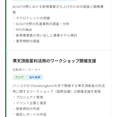
AI/IoT分野における新規事業立ち上げのための調査と戦略構
築
・マクロトレンドの把握
・AI/IoT分野の先進事例の調査・分析
・KFSの抽出
・新規事業案の洗い出しと事業モデル検討
・業界規制の調査
準天頂衛星利活用のワークショップ開催支援
自動車メーカー
タイ
アジア
海外展開
バンコクの Chulalongkorn大学で開催する準天頂衛星の利活
用に関するワークショップ（国際会議）の開催支援を実施
・プロジェクト管理
・イベント企画と運営
・発表資料の作成
・報告レポートの作成