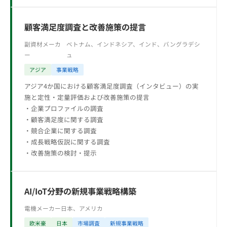
顧客満足度調査と改善施策の提言
副資材メーカ
ベトナム、インドネシア、インド、バングラデシ
ー
ュ
アジア
事業戦略
アジア4か国における顧客満足度調査（インタビュー）の実
施と定性・定量評価および改善施策の提言
・企業プロファイルの調査
・顧客満足度に関する調査
・競合企業に関する調査
・成長戦略仮説に関する調査
・改善施策の検討・提示
AI/IoT分野の新規事業戦略構築
電機メーカー
日本、アメリカ
欧米豪
日本
市場調査
新規事業戦略