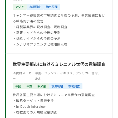
アジア
市場調査
海外展開
ミャンマー縫製業の市場調査と今後の予測、事業展開におけ
る戦略的示唆の提言
・縫製業業界の現状調査、規制調査
・需要サイドからの今後の予測
・供給サイドからの今後の予測
・シナリオプラニングと戦略的示唆
世界主要都市におけるミレニアル世代の意識調査
消費財メーカ
中国、フランス、イギリス、アメリカ、台湾、
ー
UAE
中国
中東
欧米豪
事業戦略
市場調査
世界各国主要市場におけるミレニアル世代の意識調査
・戦略ターゲット探索支援
・In-Depth Interview
・複数国での大規模定量調査