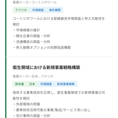
電機メーカー
コートジボワール
アフリカ
市場調査
海外展開
コートジボワールにおける配線器具市場調査と参入可能性を
検討
・市場規模の推計
・競合企業の調査・分析
・流通構造の調査・分析
・参入戦略オプションの初期仮説構築
衛生領域における新規事業戦略構築
電機メーカー
日本、アメリカ
欧米豪
日本
市場調査
新規事業戦略
保有する要素技術を応用し、衛生事業領域での新規事業の可
能性を検討
・外部環境の把握
・要素技術活用可能な事業/製品/サービス洗い出し
・先行事例の調査・分析