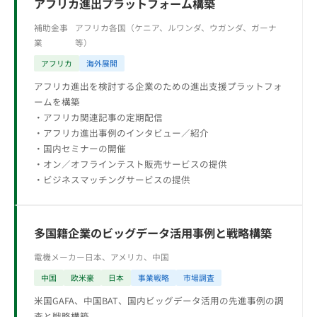
アフリカ進出プラットフォーム構築
補助金事
アフリカ各国（ケニア、ルワンダ、ウガンダ、ガーナ
業
等）
アフリカ
海外展開
アフリカ進出を検討する企業のための進出支援プラットフォ
ームを構築
・アフリカ関連記事の定期配信
・アフリカ進出事例のインタビュー／紹介
・国内セミナーの開催
・オン／オフラインテスト販売サービスの提供
・ビジネスマッチングサービスの提供
多国籍企業のビッグデータ活用事例と戦略構築
電機メーカー
日本、アメリカ、中国
中国
欧米豪
日本
事業戦略
市場調査
米国GAFA、中国BAT、国内ビッグデータ活用の先進事例の調
査と戦略構築